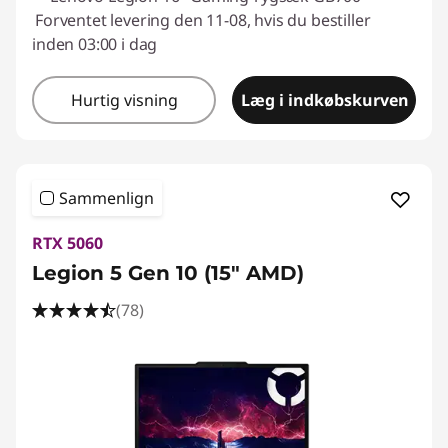
æ
Forventet levering den 11-08, hvis du bestiller
inden 03:00 i dag
r
Hurtig visning
Læg i indkøbskurven
b
a
r
Sammenlign
e
RTX 5060
Legion 5 Gen 10 (15" AMD)
c
(78)
o
m
p