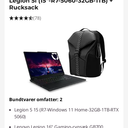
ø
Legion 5i (15"-R7-5060-32GB-1TB) +
Rucksack
l
(78)
v
f
a
r
v
e
d
Bundtvarer omfatter: 2
e
Legion 5 15 (R7-Windows 11 Home-32GB-1TB-RTX
5060)
b
Lenovo Legion 16" Gaming-rygsæk GB700