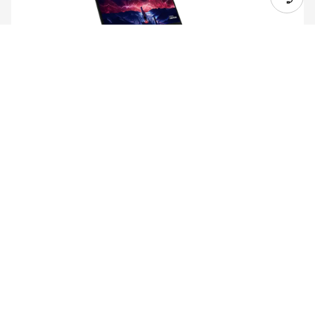
Konfigurerbare specifikationer starter ved:
AMD Ryzen™ 7 8745HX-processor (3,60 GHz op
til 5,10 GHz)
Windows 11 Home 64
NVIDIA® GeForce RTX™ 5060 bærbar
computer-GPU 8GB GDDR7
16 GB DDR5-5200MT/s (SODIMM)
1 TB SSD M.2 2242 PCIe Gen4 TLC
Forventet levering mellem 20-08 og 24-08