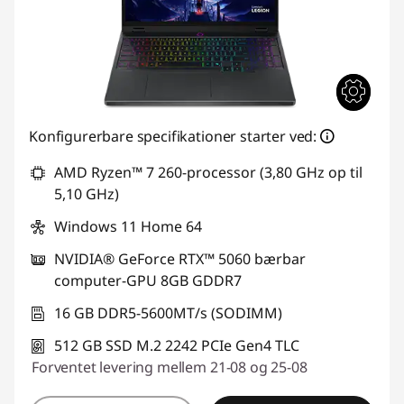
u
t
e
r
Konfigurerbare specifikationer starter ved:
e
AMD Ryzen™ 7 260-processor (3,80 GHz op til
5,10 GHz)
Windows 11 Home 64
NVIDIA® GeForce RTX™ 5060 bærbar
computer-GPU 8GB GDDR7
16 GB DDR5-5600MT/s (SODIMM)
512 GB SSD M.2 2242 PCIe Gen4 TLC
Forventet levering mellem 21-08 og 25-08