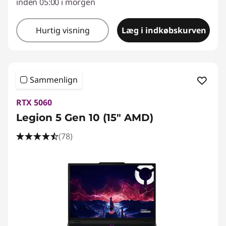
inden 05:00 i morgen
t
Hurtig visning
Læg i indkøbskurven
i
l
t
Sammenlign
e
RTX 5060
Legion 5 Gen 10 (15" AMD)
g
(78)
n
i
n
g