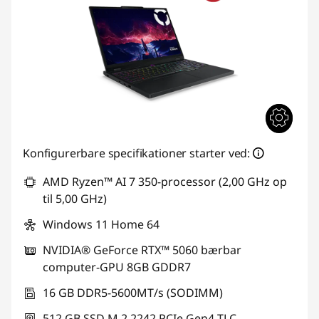
Konfigurerbare specifikationer starter ved:
AMD Ryzen™ AI 7 350-processor (2,00 GHz op
til 5,00 GHz)
Windows 11 Home 64
NVIDIA® GeForce RTX™ 5060 bærbar
computer-GPU 8GB GDDR7
16 GB DDR5-5600MT/s (SODIMM)
512 GB SSD M.2 2242 PCIe Gen4 TLC