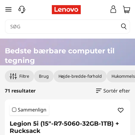
B
spring til hovedindhold
e
d
s
Bedste bærbare computer til
t
tegning
e
Filtre
Brug
Højde-bredde-forhold
Hukommelse
b
71 resultater
Sortér efter
æ
r
Sammenlign
b
Legion 5i (15"-R7-5060-32GB-1TB) +
Rucksack