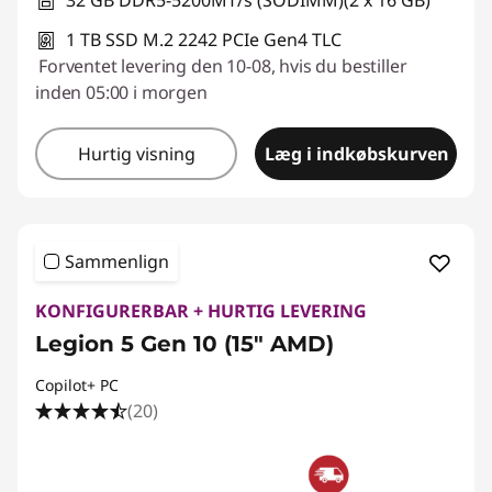
32 GB DDR5-5200MT/s (SODIMM)(2 x 16 GB)
1 TB SSD M.2 2242 PCIe Gen4 TLC
Forventet levering den 10-08, hvis du bestiller
inden 05:00 i morgen
Hurtig visning
Læg i indkøbskurven
Sammenlign
KONFIGURERBAR + HURTIG LEVERING
Legion 5 Gen 10 (15" AMD)
Copilot+ PC
(20)