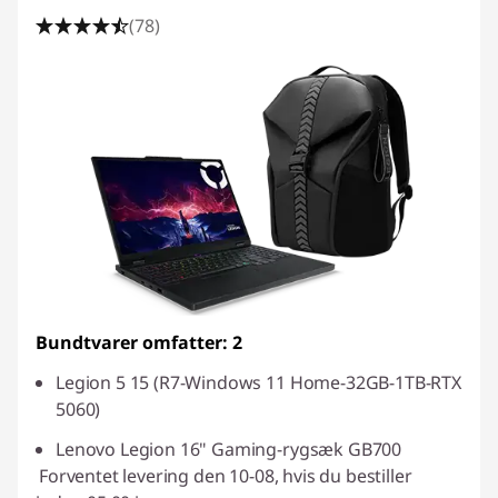
a
(78)
r
e
c
o
m
p
u
Bundtvarer omfatter: 2
t
Legion 5 15 (R7-Windows 11 Home-32GB-1TB-RTX
5060)
e
Lenovo Legion 16" Gaming-rygsæk GB700
r
Forventet levering den 10-08, hvis du bestiller