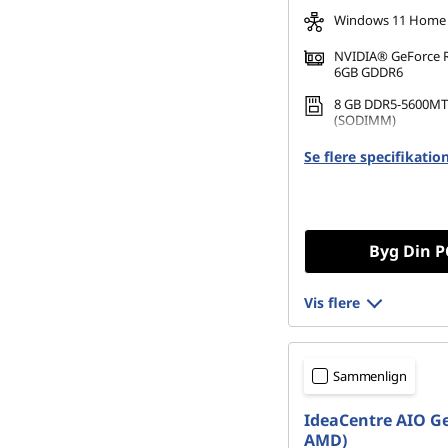
Windows 11 Home
NVIDIA® GeForce 
6GB GDDR6
8 GB DDR5-5600MT
(SODIMM)
512 GB SSD M.2 22
Se flere specifikatio
Gen4 TLC
Byg Din P
Vis flere
Sammenlign
IdeaCentre AIO Ge
AMD)