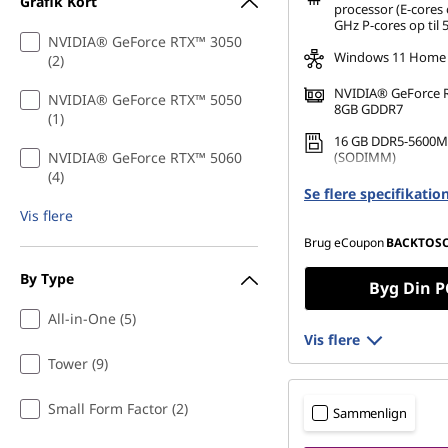
Grafik Kort
processor (E-cores o
GHz P-cores op til 
NVIDIA® GeForce RTX™ 3050
Windows 11 Home
(2)
NVIDIA® GeForce 
NVIDIA® GeForce RTX™ 5050
8GB GDDR7
(1)
16 GB DDR5-5600M
NVIDIA® GeForce RTX™ 5060
(SODIMM)
(4)
1 TB SSD M.2 2280 
Se flere specifikatio
TLC
Vis flere
Brug eCoupon
BACKTOS
By Type
Byg Din P
All-in-One (5)
Vis flere
Tower (9)
Small Form Factor (2)
Sammenlign