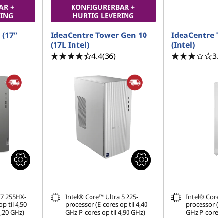
AR +
KONFIGURERBAR +
RING
HURTIG LEVERING
 (17”
IdeaCentre Tower Gen 10
IdeaCentre 
(17L Intel)
(Intel)
4.4
(36)
3
 7 255HX-
Intel® Core™ Ultra 5 225-
Intel® Core
p til 4,50
processor (E-cores op til 4,40
processor (
5,20 GHz)
GHz P-cores op til 4,90 GHz)
GHz P-cores