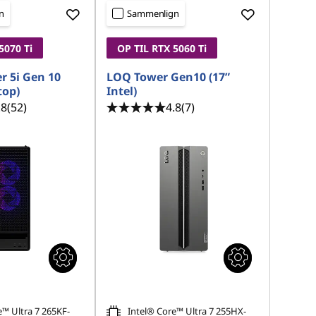
n
Sammenlign
 5070
Ti
OP TIL RTX 5060
Ti
r 5i Gen 10
LOQ Tower Gen10 (17”
top)
Intel)
.8
(52)
4.8
(7)
e™ Ultra 7 265KF-
Intel® Core™ Ultra 7 255HX-