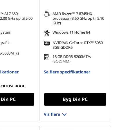
 AI 7 350-
AMD Ryzen™ 7 8745HX-
2,00 GHz op til 5,00
processor (3,60 GHz op til 5,10
GHz)
esystem
Windows 11 Home 64
grafik
NVIDIA® GeForce RTX™ 5050
8GB GDDR6
5-5600MT/s
16 GB DDR5-5200MT/s
(SODIMM)
 M.2 2280 PCIe
512 GB SSD M.2 2280 PCIe
fikationer
Se flere specifikationer
Gen4 QLC
ACKTOSCHOOL
 Din PC
Byg Din PC
Vis flere