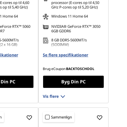
E-cores op til 4,60
processor (E-cores op til 4,50
 op til 5,40 GHz)
GHz P-cores op til 5,20 GHz)
1 Home 64
Windows 11 Home 64
eForce RTX™ 5060
NVIDIA® GeForce RTX™ 3050
DR7
6GB GDDR6
5-5600MT/s
8 GB DDR5-5600MT/s
(2 x 16 GB)
(SODIMM)
.2 2280 PCIe Gen4
512 GB SSD M.2 2280 PCIe
fikationer
Se flere specifikationer
Gen4 TLC
Brug eCoupon
BACKTOSCHOOL
 Din PC
Byg Din PC
Vis flere
n
Sammenlign