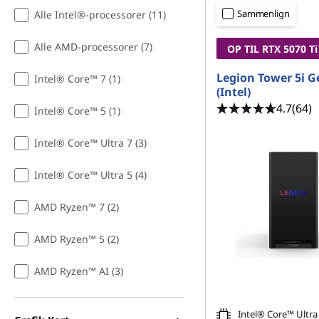
m
Sammenlign
Alle Intel®-processorer (11)
p
Alle AMD-processorer (7)
OP TIL RTX 5070
Ti
u
Legion Tower 5i G
Intel® Core™ 7 (1)
t
(Intel)
4.7
(64)
Intel® Core™ 5 (1)
e
Intel® Core™ Ultra 7 (3)
r
Intel® Core™ Ultra 5 (4)
e
AMD Ryzen™ 7 (2)
AMD Ryzen™ 5 (2)
AMD Ryzen™ AI (3)
Intel® Core™ Ultra