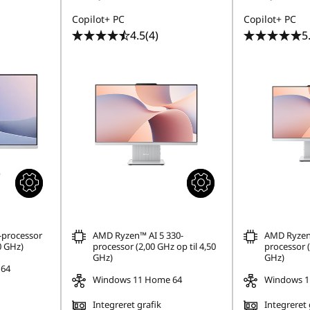
Copilot+ PC
Copilot+ PC
4.5
(4)
5
-processor
AMD Ryzen™ AI 5 330-
AMD Ryzen™
0 GHz)
processor (2,00 GHz op til 4,50
processor (
GHz)
GHz)
 64
Windows 11 Home 64
Windows 1
Integreret grafik
Integreret 