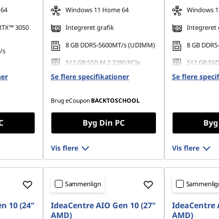
 64
Windows 11 Home 64
Windows 1
RTX™ 3050
Integreret grafik
Integreret 
8 GB DDR5-5600MT/s (UDIMM)
8 GB DDR5
/s
512 GB SSD M.2 2280 PCIe
512 GB SSD
Gen4 QLC
Gen4 QLC
80 PCIe
ner
Se flere specifikationer
Se flere speci
Brug eCoupon
BACKTOSCHOOL
C
Byg Din PC
Byg
Vis flere
Vis flere
Sammenlign
Sammenlig
n 10 (24"
IdeaCentre AIO Gen 10 (27"
IdeaCentre 
AMD)
AMD)