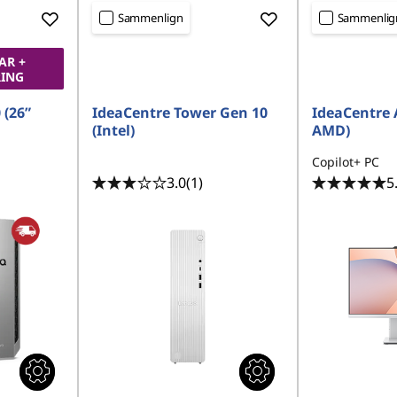
Sammenlign
Sammenlig
AR +
RING
 (26”
IdeaCentre Tower Gen 10
IdeaCentre 
(Intel)
AMD)
Copilot+ PC
3.0
(1)
5