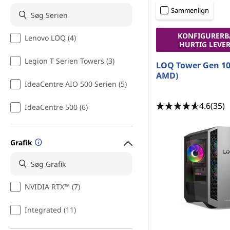
n
d
Sammenlign
e
h
o
KONFIGURERB
Lenovo LOQ (4)
r
l
HURTIG LEVE
d
Legion T Serien Towers (3)
a
LOQ Tower Gen 10
AMD)
t
IdeaCentre AIO 500 Serien (5)
4.6
(35)
i
IdeaCentre 500 (6)
o
Grafik
n
s
NVIDIA RTX™ (7)
s
Integrated (11)
t