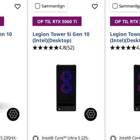
Sammenlign
Sammenlig
OP TIL RTX 5060
Ti
OP TIL RTX
en 10
Legion Tower 5i Gen 10
Legion Towe
(Intel)(Desktop)
(Intel)(Desk
4.8
(52)
4
 5 235HX-
Intel® Core™ Ultra 5 225-
Intel® Cor