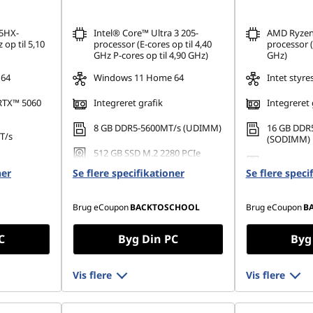
5HX-
Intel® Core™ Ultra 3 205-
AMD Ryzen™
 op til 5,10
processor (E-cores op til 4,40
processor (
GHz P-cores op til 4,90 GHz)
GHz)
 64
Windows 11 Home 64
Intet styr
RTX™ 5060
Integreret grafik
Integreret 
8 GB DDR5-5600MT/s (UDIMM)
16 GB DDR
T/s
(SODIMM)
512 GB SSD M.2 2280 PCIe
256 GB SSD
Gen4 QLC
80 PCIe
ner
Se flere specifikationer
Se flere speci
Gen4 TLC
Brug eCoupon
BACKTOSCHOOL
Brug eCoupon
B
C
Byg Din PC
Byg
Vis flere
Vis flere