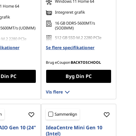
Windows 11 Home 64
1 Home 64
Integreret grafik
grafik
16 GB DDR5-5600MT/s
-5600MT/s (UDIMM)
(SODIMM)
512 GB SSD M.2 2280 PCIe
 M.2 2280 PCIe
Gen4 QLC
fikationer
Se flere specifikationer
Brug eCoupon
BACKTOSCHOOL
 Din PC
Byg Din PC
Vis flere
n
Sammenlign
AIO Gen 10 (24”
IdeaCentre Mini Gen 10
(Intel)