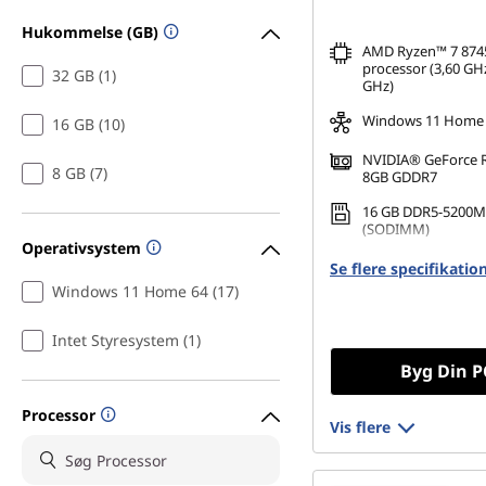
a
Hukommelse (GB)
AMD Ryzen™ 7 874
t
processor (3,60 GHz
32 GB (1)
GHz)
i
Windows 11 Home
16 GB (10)
o
NVIDIA® GeForce 
8 GB (7)
8GB GDDR7
n
16 GB DDR5-5200M
(SODIMM)
Operativsystem
æ
512 GB SSD M.2 22
Se flere specifikatio
Gen4 QLC
Windows 11 Home 64 (17)
r
Intet Styresystem (1)
e
Byg Din P
c
Processor
Vis flere
o