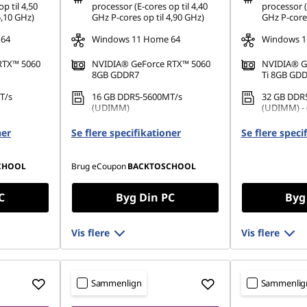
p til 4,50
processor (E-cores op til 4,40
processor (
5,10 GHz)
GHz P-cores op til 4,90 GHz)
GHz P-cores
 64
Windows 11 Home 64
Windows 1
RTX™ 5060
NVIDIA® GeForce RTX™ 5060
NVIDIA® G
8GB GDDR7
Ti 8GB GD
T/s
16 GB DDR5-5600MT/s
32 GB DDR
(UDIMM)
(UDIMM) - 
PCIe Gen4
512 GB SSD M.2 2280 PCIe
1 TB SSD M
ner
Se flere specifikationer
Se flere speci
Gen4 TLC
TLC
CHOOL
Brug eCoupon
BACKTOSCHOOL
C
Byg Din PC
Byg
Vis flere
Vis flere
Sammenlign
Sammenlig