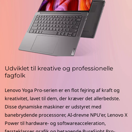
P
r
o
-
s
e
Udviklet til kreative og professionelle
r
fagfolk
i
Lenovo Yoga Pro-serien er en flot fejring af kraft og
kreativitet, lavet til dem, der kræver det allerbedste.
e
Disse dynamiske maskiner er udstyret med
n
banebrydende processorer, AI-drevne NPU'er, Lenovo X
Power til hardware- og softwareacceleration,
førsteklasses grafik og betagende PureSight Pro-