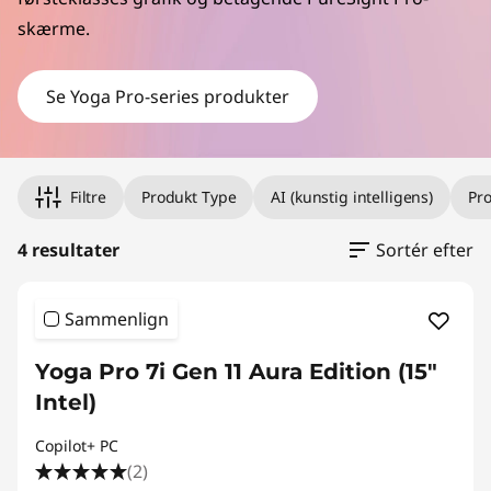
skærme.
Se Yoga Pro-series produkter
Filtre
Produkt Type
AI (kunstig intelligens)
Pr
4 resultater
Sortér efter
Sammenlign
Yoga Pro 7i Gen 11 Aura Edition (15"
Intel)
Copilot+ PC
(2)