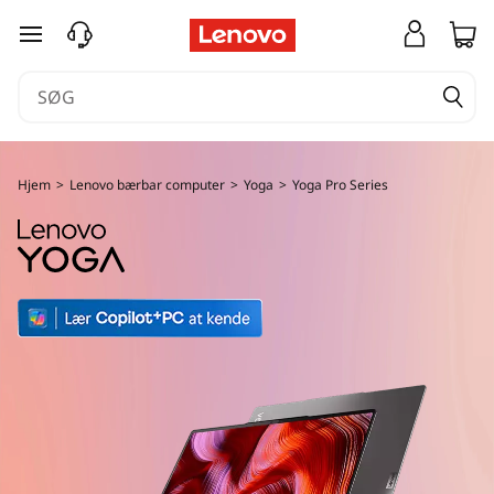
L
spring til hovedindhold
e
n
o
Hjem
>
Lenovo bærbar computer
>
Yoga
>
Yoga Pro Series
v
o
Y
o
g
a