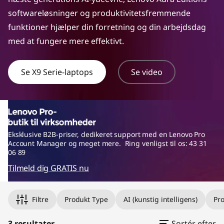
softwareløsninger og produktivitetsfremmende
funktioner hjælper din forretning og din arbejdsdag
med at fungere mere effektivt.
Se X9 Serie-laptops
Se video
Eksklusive B2B-priser, dedikeret support med en Lenovo Pro
Account Manager og meget mere. Ring venligst til os: 43 31
06 89
Tilmeld dig GRATIS nu
Filtre
Produkt Type
AI (kunstig intelligens)
Pr
3 resultater
Sortér efter