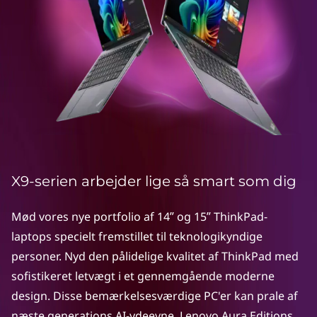
k
P
a
d
X
9
X9-serien arbejder lige så smart som dig
Mød vores nye portfolio af 14ʺ og 15ʺ ThinkPad-
laptops specielt fremstillet til teknologikyndige
personer. Nyd den pålidelige kvalitet af ThinkPad med
sofistikeret letvægt i et gennemgående moderne
design. Disse bemærkelsesværdige PC'er kan prale af
næste generations AI-ydeevne, Lenovo Aura Editions