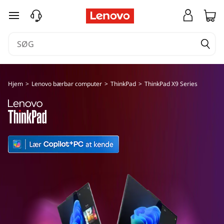
L
spring til hovedindhold
e
n
o
Hjem
>
Lenovo bærbar computer
>
ThinkPad
>
ThinkPad X9 Series
v
o
T
h
i
n