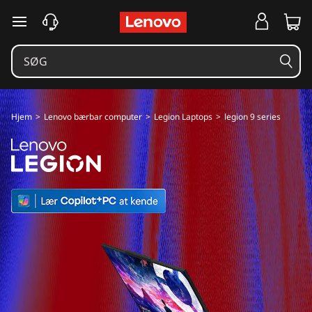
L
spring til hovedindhold
e
n
o
Hjem
>
Lenovo bærbar computer
>
Legion Laptops
>
legion 9 series
v
o
L
e
g
i