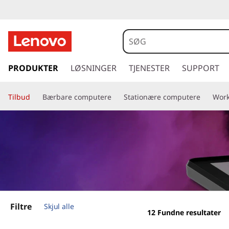
A
n
d
s
p
PRODUKTER
LØSNINGER
TJENESTER
SUPPORT
r
r
i
o
Tilbud
Bærbare computere
Stationære computere
Work
n
g
i
t
i
d
l
h
-
o
v
t
e
d
a
Filtre
Skjul alle
12
Fundne resultater
i
n