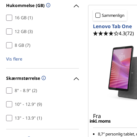
b
d
Hukommelse (GB)
l
h
Sammenlign
o
16 GB (1)
e
l
Lenovo Tab One
d
12 GB (3)
4.3
(72)
t
8 GB (7)
s
Vis flere
Skærmstørrelse
8" - 8.9" (2)
10" - 12.9" (9)
Fra
13" - 13.9" (1)
inkl. moms
8,7″ personlig tablet, 