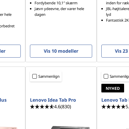
Fordybende 10,1″ skærm
inden for ræ
Jævn ydeevne, der varer hele
JBL-højttaler
rer hele
dagen
lyd
Fantastisk 2
forbedret
ler
Vis 10 modeller
Vis 23
Sammenlign
Sammenlig
NYHED
lus
Lenovo Idea Tab Pro
Lenovo Tab 
4.6
(830)
5