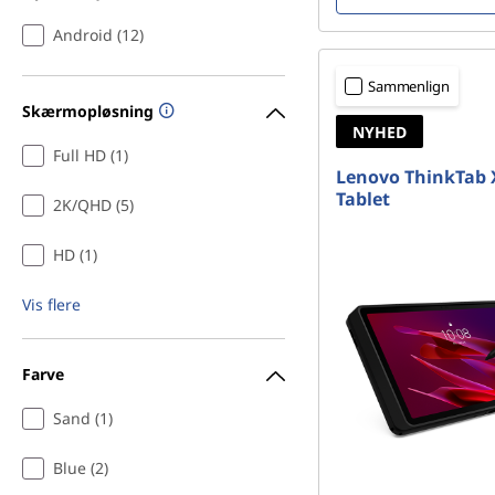
Android (12)
Sammenlign
Skærmopløsning
NYHED
Full HD (1)
Lenovo ThinkTab 
Tablet
2K/QHD (5)
HD (1)
Vis flere
Farve
Sand (1)
Blue (2)