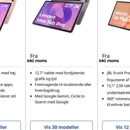
Fra
Fra
inkl. moms
inkl. moms
t med høj
12.7'' tablet med fordybende
JBL 9-unit Pr
grafik og lyd
finjusteret a
te apps,
Fremragende til studerende eller
12,1" 2,5K ta
nde
hverdagsbrug
understøttels
skret stil
Med Google Gemini, Circle to
360° roteren
Search med Google
til enhver be
ler
Vis 30 modeller
Vis 12