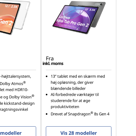
Fra
inkl. moms
o-højttalersystem,
13” tablet med en skærm med
høj opløsning, der giver
®
f Dolby Atmos
blændende billeder
blet med HDR10-
AI-forbedrede værktøjer til
®
e og Dolby Vision
studerende for at øge
de kickstand-design
produktiviteten
tragtningsvinkel
®
Drevet af Snapdragon
8s Gen 4
 modeller
Vis 28 modeller