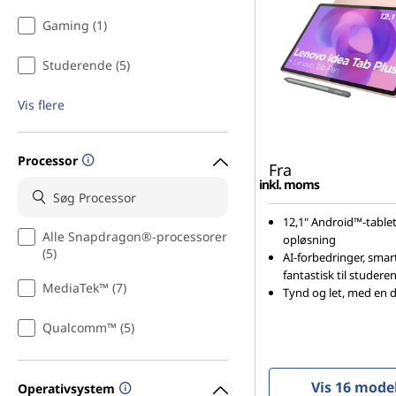
Gaming (1)
Studerende (5)
Vis flere
Processor
Fra
inkl. moms
12,1" Android™-table
Alle Snapdragon®-processorer
opløsning
(5)
AI-forbedringer, smar
fantastisk til studere
MediaTek™ (7)
Tynd og let, med en di
Qualcomm™ (5)
Vis 16 model
Operativsystem