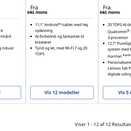
Fra
Fra
inkl. moms
inkl. moms
11,1" Android™-tablet med høj
20 TOPS AI-d
re
opløsning
®
Qualcomm
ernhård
AI-forbedret og fantastisk til
3-processor
kreatører
12.7" PureSi
g robust
Tynd og let, med Wi-Fi 7 og 20
system med 6 
TOPS
Kard
Harman
Personalisere
Lenovo Tab Pe
digitale udtr
l
Vis 12 modeller
Vis 5
Viser
1 -
12
af
12
Resultat