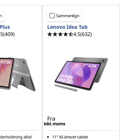
n
Sammenlign
Plus
Lenovo Idea Tab
.5
(409)
4.5
(632)
Fra
inkl. moms
derholdning altid
11″ AI-drevet tablet