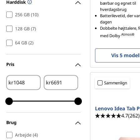
Harddisk
bærbar og egnet til
hverdagsbrug
256 GB (10)
Batterilevetid, der va
dagen
Dobbelte højttalere, 
128 GB (7)
Atmos®
med Dolby
64 GB (2)
Vis 5 model
Pris
kr
kr
Sammenlign
Lenovo Idea Tab P
4.7
(262)
Brug
Arbejde (4)