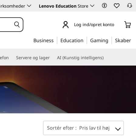
 virksomheder
Lenovo Education
Store
Log ind/opret konto
Business
Education
Gaming
Skaber
lefon
Servere og lager
AI (Kunstig intelligens)
Sortér efter :
Pris lav til høj