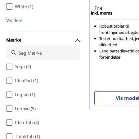
White (1)
Fra
inkl. moms
Vis flere
Robust tablet til
frontlinjemedarbejde
Testet holdbarhed, j
Mærke
sikkerhed
Lang batterilevetid o
forbindelse
Yoga (2)
IdeaPad (1)
Legion (1)
Vis mode
Lenovo (9)
Idea Tab (4)
ThinkTab (1)