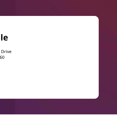
le
 Drive
560