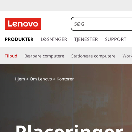
L
o
c
s
p
PRODUKTER
LØSNINGER
TJENESTER
SUPPORT
a
r
i
t
Tilbud
Bærbare computere
Stationære computere
Work
n
g
i
t
i
o
Hjem
>
Om Lenovo
> Kontorer
l
h
n
o
v
s
e
d
Placeringer
i
n