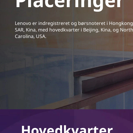
d
h
o
Lenovo er indregistreret og børsnoteret i Hongkong
l
SAR, Kina, med hovedkvarter i Beijing, Kina, og Nort
d
Carolina, USA.
Hovedkvarter