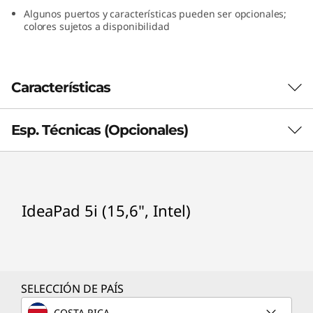
)
Algunos puertos y características pueden ser opcionales;
colores sujetos a disponibilidad
Características
Esp. Técnicas (Opcionales)
Seguridad estricta
Lo último que necesitas es un hacker que
aparezca en tu vida a través de la cámara web;
Procesador (opcionales)
es por eso que la laptop IdeaPad 5 está
equipada con un protector de privacidad física
IdeaPad 5i (15,6", Intel)
®
Intel
Core™ i3-1005G1
que bloquea la cámara web cuando no quieras
®
Intel
Core™ i5-1035G1
que te vean. Y con un lector de huellas digitales
®
Intel
Core™ i7-1065G7
opcional en el botón de encendido (no
disponible en todos los modelos), puedes
Sistema operativo(opcionales)
SELECCIÓN DE PAÍS
configurar tu IdeaPad para que ni siquiera se
Windows 10 Home
active a menos que detecte tu firma
COSTA RICA