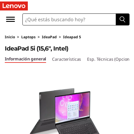
I
d
e
Inicio
>
Laptops
>
IdeaPad
>
Ideapad 5
a
IdeaPad 5i (15,6", Intel)
P
Información general
Características
Esp. Técnicas (Opcional
a
d
5
i
(