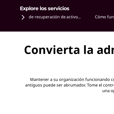
r
Explore los servicios
e
Servicios de recuperación de activo...
Cómo fun
c
u
Convierta la ad
p
e
r
Mantener a su organización funcionando con
a
antiguos puede ser abrumador. Tome el control 
una op
c
i