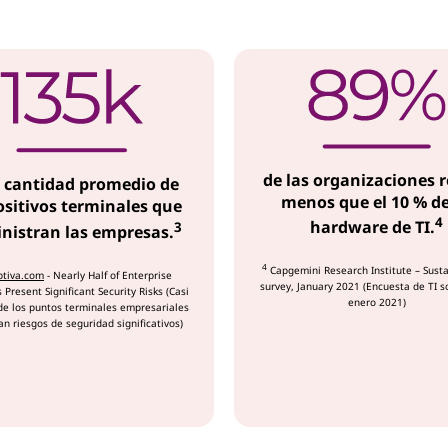
de las organizaciones r
a cantidad promedio de
menos que el 10 % de
ositivos terminales que
4
hardware de TI.
3
nistran las empresas.
4
Capgemini Research Institute – Susta
ptiva.com
- Nearly Half of Enterprise
survey, January 2021 (Encuesta de TI s
 Present Significant Security Risks (Casi
enero 2021)
de los puntos terminales empresariales
n riesgos de seguridad significativos)