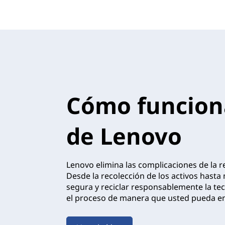
d
e
L
e
Cómo funcion
n
o
de Lenovo
v
o
Lenovo elimina las complicaciones de la r
Desde la recolección de los activos hast
segura y reciclar responsablemente la te
el proceso de manera que usted pueda en