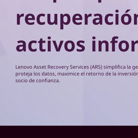
S
r
recuperació
i
e
n
c
r
i
activos info
p
v
a
i
l
c
Lenovo Asset Recovery Services (ARS) simplifica la ges
proteja los datos, maximice el retorno de la inversió
i
socio de confianza.
o
s
d
e