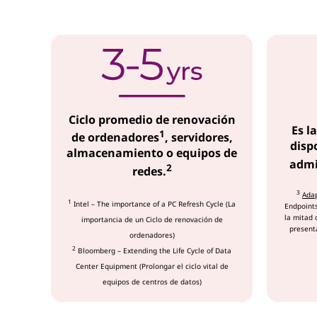
ó
n
d
e
Ciclo promedio de renovación
a
Es l
1
de ordenadores
, servidores,
disp
c
almacenamiento o equipos de
admi
2
redes.
t
3
Ada
1
Intel – The importance of a PC Refresh Cycle (La
Endpoints
i
la mitad 
importancia de un Ciclo de renovación de
presenta
ordenadores)
v
2
Bloomberg – Extending the Life Cycle of Data
Center Equipment (Prolongar el ciclo vital de
o
equipos de centros de datos)
s