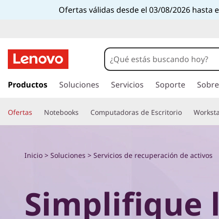
E
Ofertas válidas desde el 03/08/2026 hasta 
x
p
l
I
r
Productos
Soluciones
Servicios
Soporte
Sobre
o
a
l
r
Ofertas
Notebooks
Computadoras de Escritorio
Worksta
c
o
e
n
t
l
Inicio
>
Soluciones
>
Servicios de recuperación de activos
e
n
o
i
Simplifique 
d
s
o
p