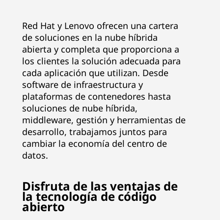
e
Red Hat y Lenovo ofrecen una cartera
n
de soluciones en la nube híbrida
abierta y completa que proporciona a
t
los clientes la solución adecuada para
r
cada aplicación que utilizan. Desde
software de infraestructura y
o
plataformas de contenedores hasta
soluciones de nube híbrida,
s
middleware, gestión y herramientas de
desarrollo, trabajamos juntos para
d
cambiar la economía del centro de
datos.
e
d
Disfruta de las ventajas de
la tecnología de código
a
abierto