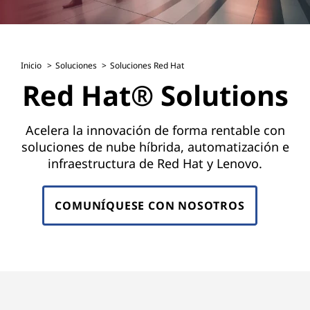
R
e
d
Inicio
Soluciones
Soluciones Red Hat
Red Hat® Solutions
H
a
Acelera la innovación de forma rentable con
t
soluciones de nube híbrida, automatización e
infraestructura de Red Hat y Lenovo.
p
a
COMUNÍQUESE CON NOSOTROS
r
a
c