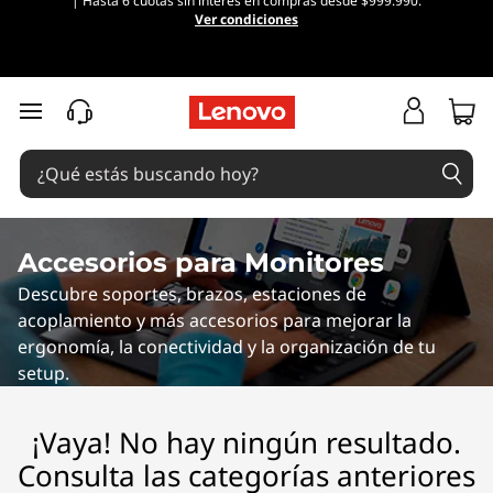
| Hasta 6 cuotas sin interés en compras desde $999.990.
V
Ver condiciones
R
H
Ir al contenido principal
e
a
d
Accesorios para Monitores
Descubre soportes, brazos, estaciones de
s
acoplamiento y más accesorios para mejorar la
e
ergonomía, la conectividad y la organización de tu
setup.
t
¡Vaya! No hay ningún resultado.
s
Consulta las categorías anteriores