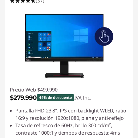
(37)
Precio Web
$499.990
$279.990
IVA Inc.
44% de descuento
Ahorros instantáneos :
-$220.000
Pantalla FHD 23.8", IPS con backlight WLED, ratio
16:9 y resolución 1920x1080, plana y anti-reflejo
Tasa de refresco de 60Hz, brillo 300 cd/m²,
contraste 1000:1 y tiempos de respuesta: 4ms