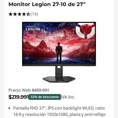
Monitor Legion 27-10 de 27"
(74)
Precio Web
$459.991
$219.991
IVA Inc.
52% de descuento
Ahorros instantáneos :
-$240.000
Pantalla FHD 27", IPS con backlight WLED, ratio
16:9 y resolución 1920x1080, plana y anti-reflejo