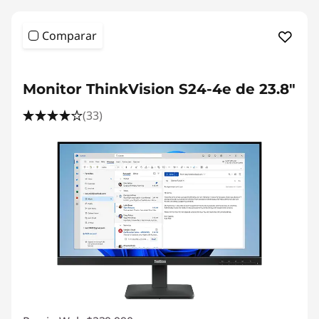
e
n
Comparar
o
v
Monitor ThinkVision S24-4e de 23.8"
(33)
o
P
r
o
f
e
s