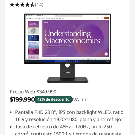
(14)
Precio Web
$349.990
$199.990
IVA Inc.
42% de descuento
Ahorros instantáneos :
-$150.000
Pantalla FHD 23.8", IPS con backlight WLED, ratio
16:9 y resolución 1920x1080, plana y anti-reflejo
Tasa de refresco de 48Hz - 120Hz, brillo 250
cd/m², contraste 1500:1 y tiempos de respuesta: