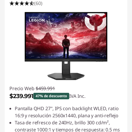
(60)
Precio Web
$459.991
$239.991
IVA Inc.
47% de descuento
Ahorros instantáneos :
-$220.000
Pantalla QHD 27", IPS con backlight WLED, ratio
16:9 y resolución 2560x1440, plana y anti-reflejo
Tasa de refresco de 240Hz, brillo 300 cd/m²,
contraste 1000:1 y tiempos de respuesta: 0.5 ms