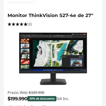
Monitor ThinkVision S27-4e de 27"
(8)
Precio Web
$329.990
$199.990
IVA Inc.
39% de descuento