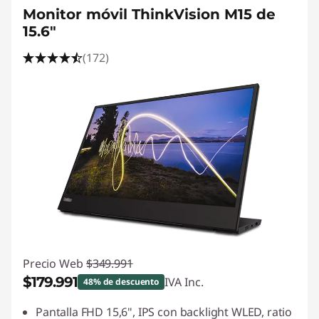
Monitor móvil ThinkVision M15 de
15.6"
(172)
Precio Web
$349.991
$179.991
IVA Inc.
48% de descuento
Ahorros instantáneos :
-$170.000
Pantalla FHD 15,6", IPS con backlight WLED, ratio