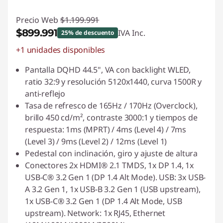
Precio Web
$1.199.991
$899.991
IVA Inc.
25% de descuento
+1 unidades disponibles
Ahorros instantáneos :
-$300.000
Pantalla DQHD 44.5", VA con backlight WLED,
ratio 32:9 y resolución 5120x1440, curva 1500R y
anti-reflejo
Tasa de refresco de 165Hz / 170Hz (Overclock),
brillo 450 cd/m², contraste 3000:1 y tiempos de
respuesta: 1ms (MPRT) / 4ms (Level 4) / 7ms
(Level 3) / 9ms (Level 2) / 12ms (Level 1)
Pedestal con inclinación, giro y ajuste de altura
Conectores 2x HDMI® 2.1 TMDS, 1x DP 1.4, 1x
USB-C® 3.2 Gen 1 (DP 1.4 Alt Mode). USB: 3x USB-
A 3.2 Gen 1, 1x USB-B 3.2 Gen 1 (USB upstream),
1x USB-C® 3.2 Gen 1 (DP 1.4 Alt Mode, USB
upstream). Network: 1x RJ45, Ethernet