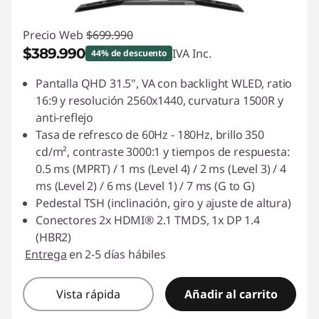
Precio Web
$699.990
$389.990
IVA Inc.
44% de descuento
Ahorros instantáneos :
-$310.000
Pantalla QHD 31.5", VA con backlight WLED, ratio
16:9 y resolución 2560x1440, curvatura 1500R y
anti-reflejo
Tasa de refresco de 60Hz - 180Hz, brillo 350
cd/m², contraste 3000:1 y tiempos de respuesta:
0.5 ms (MPRT) / 1 ms (Level 4) / 2 ms (Level 3) / 4
ms (Level 2) / 6 ms (Level 1) / 7 ms (G to G)
Pedestal TSH (inclinación, giro y ajuste de altura)
Conectores 2x HDMI® 2.1 TMDS, 1x DP 1.4
(HBR2)
Entrega
en 2-5 días hábiles
Vista rápida
Añadir al carrito