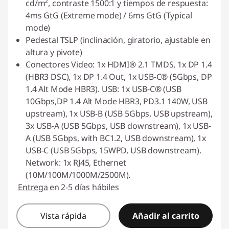
cd/m², contraste 1500:1 y tiempos de respuesta:
4ms GtG (Extreme mode) / 6ms GtG (Typical
mode)
Pedestal TSLP (inclinación, giratorio, ajustable en
altura y pivote)
Conectores Video: 1x HDMI® 2.1 TMDS, 1x DP 1.4
(HBR3 DSC), 1x DP 1.4 Out, 1x USB-C® (5Gbps, DP
1.4 Alt Mode HBR3). USB: 1x USB-C® (USB
10Gbps,DP 1.4 Alt Mode HBR3, PD3.1 140W, USB
upstream), 1x USB-B (USB 5Gbps, USB upstream),
3x USB-A (USB 5Gbps, USB downstream), 1x USB-
A (USB 5Gbps, with BC1.2, USB downstream), 1x
USB-C (USB 5Gbps, 15WPD, USB downstream).
Network: 1x RJ45, Ethernet
(10M/100M/1000M/2500M).
Entrega
en 2-5 días hábiles
Vista rápida
Añadir al carrito