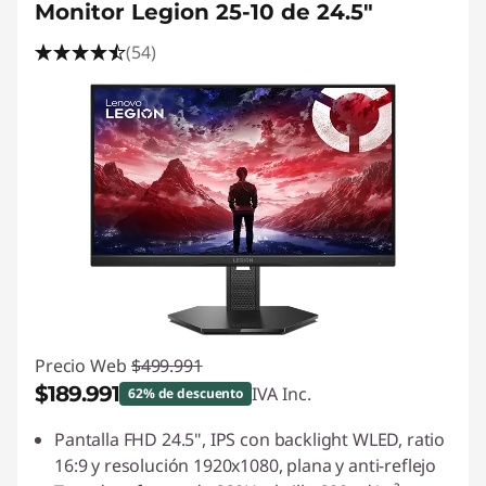
Monitor Legion 25-10 de 24.5"
(54)
Precio Web
$499.991
$189.991
IVA Inc.
62% de descuento
Ahorros instantáneos :
-$310.000
Pantalla FHD 24.5", IPS con backlight WLED, ratio
16:9 y resolución 1920x1080, plana y anti-reflejo