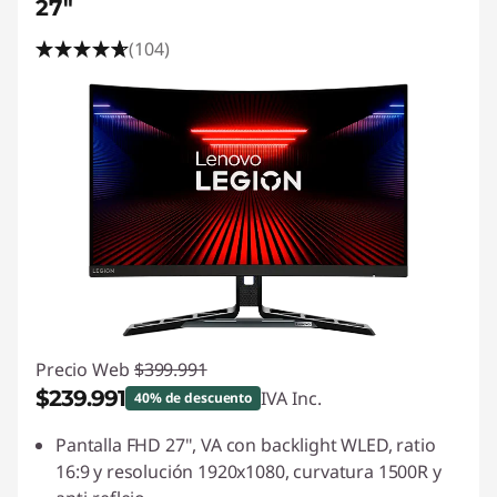
27"
(104)
Precio Web
$399.991
$239.991
IVA Inc.
40% de descuento
Ahorros instantáneos :
-$160.000
Pantalla FHD 27", VA con backlight WLED, ratio
16:9 y resolución 1920x1080, curvatura 1500R y