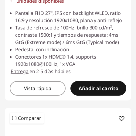
+1 unidades disponibles
Ahorros instantáneos :
-$130.000
Pantalla FHD 27", IPS con backlight WLED, ratio
16:9 y resolución 1920x1080, plana y anti-reflejo
Tasa de refresco de 100Hz, brillo 300 cd/m²,
contraste 1500:1 y tiempos de respuesta: 4ms
GtG (Extreme mode) / 6ms GtG (Typical mode)
Pedestal con inclinación
Conectores 1x HDMI® 1.4, supports
1920x1080@100Hz, 1x VGA
Entrega
en 2-5 días hábiles
Vista rápida
Añadir al carrito
Comparar