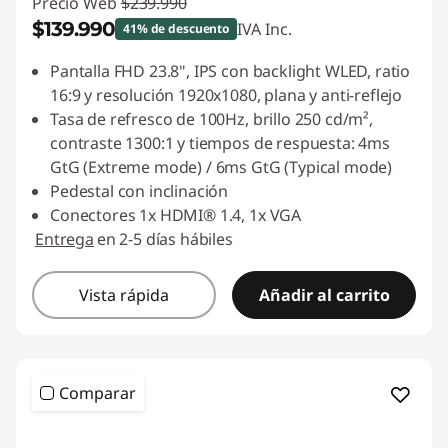
Precio Web
$239.990
i
$139.990
IVA Inc.
41% de descuento
o
Ahorros instantáneos :
-$100.000
Pantalla FHD 23.8", IPS con backlight WLED, ratio
16:9 y resolución 1920x1080, plana y anti-reflejo
n
Tasa de refresco de 100Hz, brillo 250 cd/m²,
contraste 1300:1 y tiempos de respuesta: 4ms
a
GtG (Extreme mode) / 6ms GtG (Typical mode)
l
Pedestal con inclinación
Conectores 1x HDMI® 1.4, 1x VGA
e
Entrega
en 2-5 días hábiles
s
Vista rápida
Añadir al carrito
Comparar
<b>
<b>