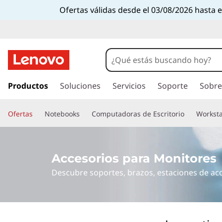
M
Ofertas válidas desde el 03/08/2026 hasta 
o
b
i
I
r
Productos
Soluciones
Servicios
Soporte
Sobre
l
a
l
e
Ofertas
Notebooks
Computadoras de Escritorio
Worksta
c
o
B
n
t
r
Accesorios para Monitores
e
Descubre soportes, brazos, estaciones de aco
n
o
i
d
a
o
p