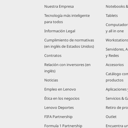
Nuestra Empresa
Notebooks &
Tecnología más inteligente
Tablets
para todos
Computadoras
Información Legal
y all in one
Cumplimiento de normativas
Workstation
(en inglés de Estados Unidos)
Servidores,
Contratos
y Redes
Relación con inversores (en
Accesorios
inglés)
Catálogo co
Noticias
productos
Empleo en Lenovo
Aplicaciones
Ética en los negocios
Servicios & G
Lenovo Deportes
Retiro de pr
FIFA Partnership
Outlet
Formula 1 Partnership
Encuentra u