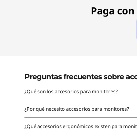
h
Paga con 
i
p
p
i
n
Preguntas frecuentes sobre ac
g
¿Qué son los accesorios para monitores?
¿Por qué necesito accesorios para monitores?
¿Qué accesorios ergonómicos existen para monit