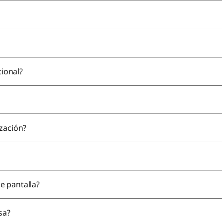
cional?
zación?
e pantalla?
sa?