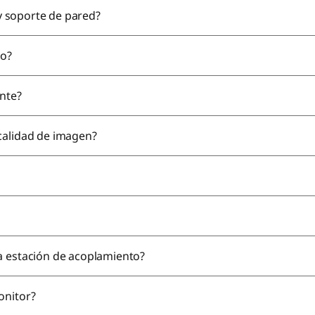
 y soporte de pared?
io?
ante?
calidad de imagen?
a estación de acoplamiento?
onitor?