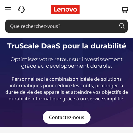
T
passer au contenu principal
r
u
S
TruScale DaaS pour la durabilité
c
Optimisez votre retour sur investissement
grâce au développement durable.
a
Personnalisez la combinaison idéale de solutions
l
informatiques pour réduire les coûts, prolonger la
durée de vie des appareils et atteindre vos objectifs de
e
durabilité informatique grâce à un service simplifié.
D
Contactez-nous
a