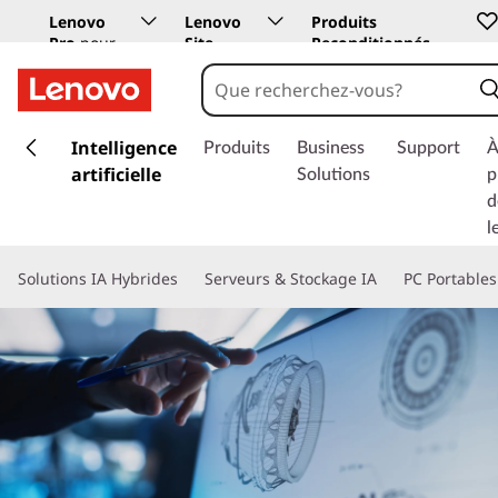
Lenovo
Lenovo
Produits
Pro
pour
Site
Reconditionnés
les
Education
entreprises
p
a
Intelligence
Produits
Business
Support
À
s
artificielle
Solutions
p
s
d
e
l
r
a
Solutions IA Hybrides
Serveurs & Stockage IA
PC Portables
u
c
o
n
t
e
n
u
p