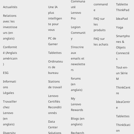
Communa
command
Tablette
Actualités
Une IA
uté
e
ThinkPad
plus
Lenovo
Relations
intelligen
Pro
FAQ sur
IdeaPad
avec les
te pour
les
investisse
Legion
Yoga
vous
produits
urs (en
Communit
Smartpho
anglais)
PC de
y
FAQ sur
nes &
Gamer
les achats
Conformit
S'inscrire
Objets
é (Anglais
Tablettes
aux
Connecté
américain
emails et
s
Ordinateu
)
newslette
rs de
Tout-en-
rs
ESG
bureau
un Série
forums
M
Informati
Stations
(en
ons
de travail
ThinkCent
anglais)
Légales
re
Lenovo
My
Travailler
Certifiés
IdeaCentr
Lenovo
chez
Reconditi
e
Rewards
Lenovo
onnés
Tablettes
(en
Blogs (en
Data
anglais)
anglais)
ThinkStati
Center
on
Diversity
Solutions
Recherch