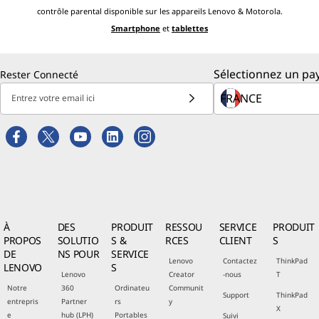
contrôle parental disponible sur les appareils Lenovo & Motorola.
Smartphone
et
tablettes
Sélectionnez un pay
Rester Connecté
Entrez votre email ici
À
DES
PRODUIT
RESSOU
SERVICE
PRODUIT
PROPOS
SOLUTIO
S &
RCES
CLIENT
S
DE
NS POUR
SERVICE
Lenovo
Contactez
ThinkPad
LENOVO
S
Lenovo
Creator
-nous
T
Notre
360
Ordinateu
Communit
Support
ThinkPad
entrepris
Partner
rs
y
X
e
hub (LPH)
Portables
Suivi