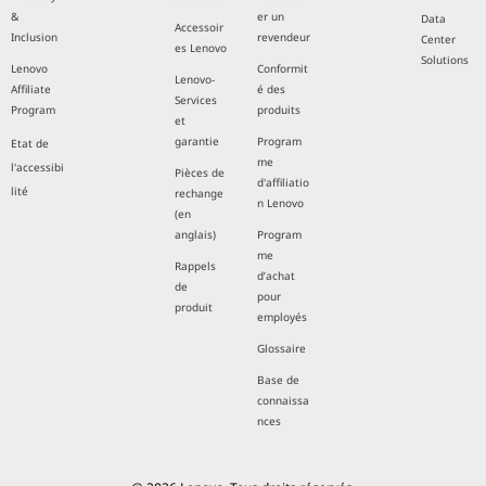
&
er un
Data
Accessoir
Inclusion
revendeur
Center
es Lenovo
Solutions
Lenovo
Conformit
Lenovo-
Affiliate
é des
Services
Program
produits
et
garantie
Program
Etat de
me
l'accessibi
Pièces de
d'affiliatio
lité
rechange
n Lenovo
(en
anglais)
Program
me
Rappels
d’achat
de
pour
produit
employés
Glossaire
Base de
connaissa
nces