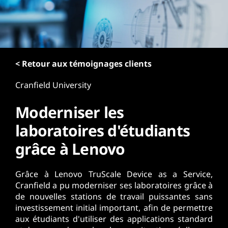
r
i
n
c
i
p
< Retour aux témoignages clients
a
Cranfield University
l
Moderniser les
laboratoires d'étudiants
grâce à Lenovo
Grâce à Lenovo TruScale Device as a Service,
Cranfield a pu moderniser ses laboratoires grâce à
de nouvelles stations de travail puissantes sans
investissement initial important, afin de permettre
aux étudiants d'utiliser des applications standard