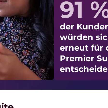
91 
der Kunde
würden si
erneut für
Premier Su
entscheide
ite