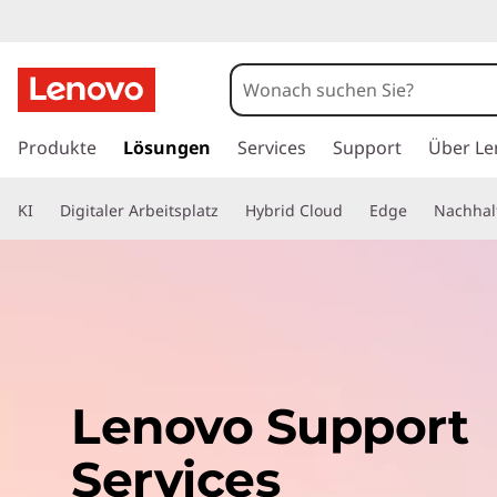
z
u
Produkte
Lösungen
Services
Support
Über Le
m
H
KI
Digitaler Arbeitsplatz
Hybrid Cloud
Edge
Nachhalt
a
u
p
t
i
n
h
a
Lenovo Support
l
t
Services
s
p