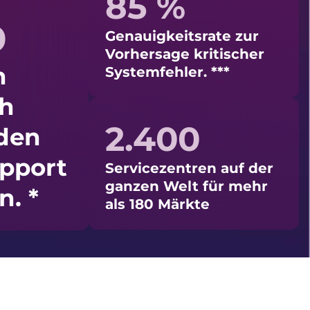
%
85 %
Genauigkeitsrate zur
Vorhersage kritischer
n
Systemfehler. ***
ch
2.400
 den
pport
Servicezentren auf der
ganzen Welt für mehr
n. *
als 180 Märkte