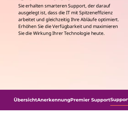
r
Sie erhalten smarteren Support, der darauf
i
ausgelegt ist, dass die IT mit Spitzeneffizienz
n
arbeitet und gleichzeitig Ihre Abläufe optimiert.
g
Erhöhen Sie die Verfügbarkeit und maximieren
e
Sie die Wirkung Ihrer Technologie heute.
n
Support
Übersicht
Anerkennung
Premier Support