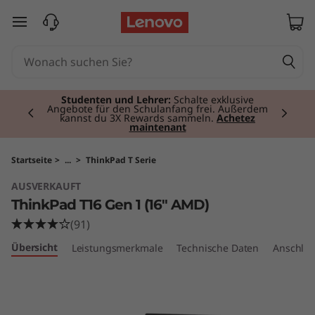
T
zum Hauptinhalt springen
h
i
Currently displaying item 2 of 3
n
Studenten und Lehrer:
Schalte exklusive
Angebote für den Schulanfang frei. Außerdem
kannst du 3X Rewards sammeln.
Achetez
maintenant
k
P
Startseite
>
...
>
ThinkPad T Serie
AUSVERKAUFT
a
ThinkPad T16 Gen 1 (16" AMD)
d
(91)
Übersicht
Leistungsmerkmale
Technische Daten
Anschlüs
T
1