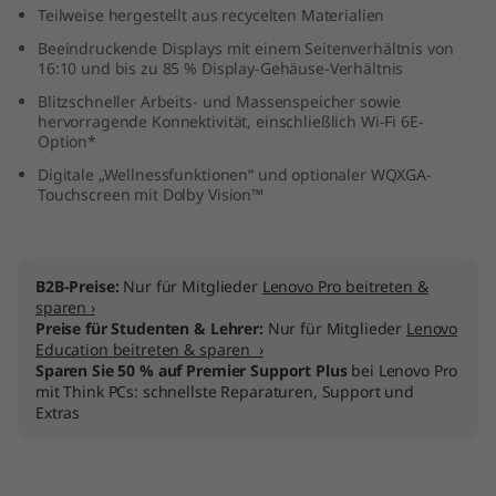
Teilweise hergestellt aus recycelten Materialien
D
Beeindruckende Displays mit einem Seitenverhältnis von
)
16:10 und bis zu 85 % Display-Gehäuse-Verhältnis
Blitzschneller Arbeits- und Massenspeicher sowie
hervorragende Konnektivität, einschließlich Wi-Fi 6E-
Option*
Digitale „Wellnessfunktionen“ und optionaler WQXGA-
Touchscreen mit Dolby Vision™
B2B-Preise:
Nur für Mitglieder
Lenovo Pro beitreten &
sparen ›
Preise für Studenten & Lehrer:
Nur für Mitglieder
Lenovo
Education beitreten & sparen ›
Sparen Sie 50 % auf Premier Support Plus
bei Lenovo Pro
mit Think PCs: schnellste Reparaturen, Support und
Extras