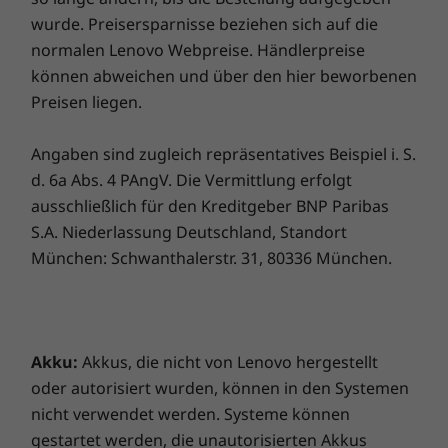
bessere Videoanrufe und erstklassiges
Anschlüsse/Steckplätze
wurde. Preisersparnisse beziehen sich auf die
Vergleichen
Vergleichen
Vergle
Entertainment enthalten.
2 x USB-C 3.2 Gen 2
normalen Lenovo Webpreise. Händlerpreise
2 x USB-A 3.2 Gen 1
können abweichen und über den hier beworbenen
HDMI 2.0b
Sämtliches ansehen Notebooks und Ultrabooks
Preisen liegen.
Kopfhörer-/Mikrofon-Kombianschluss
RJ45
Angaben sind zugleich repräsentatives Beispiel i. S.
SIM
d. 6a Abs. 4 PAngV. Die Vermittlung erfolgt
ausschließlich für den Kreditgeber BNP Paribas
Die Übertragungsgeschwindigkeiten für USB-Anschlüsse sind ungefähre Angaben.
S.A. Niederlassung Deutschland, Standort
Abhängig von vielen Faktoren wie der Rechenkapazität von Host und
München: Schwanthalerstr. 31, 80336 München.
Peripheriegeräten, Dateieigenschaften, Systemkonfiguration und
Betriebsumgebungen, können sie variieren und geringer ausfallen, als erwartet.
Dockingunterstützung
Akku:
Akkus, die nicht von Lenovo hergestellt
ThinkPad USB‑C-Dockingstation
oder autorisiert wurden, können in den Systemen
Netzteil
nicht verwendet werden. Systeme können
Gute Verbindungen zahlen sich aus
Optional 100-W- oder 65-W-Netzteil
gestartet werden, die unautorisierten Akkus