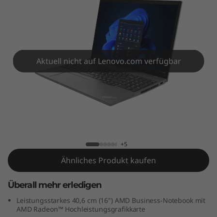
6
G
e
n
Aktuell nicht auf Lenovo.com verfügbar
1
(
ThinkPad T16 Gen 1 (16" AMD)
1
6
+5
Ähnliches Produkt kaufen
"
A
Überall mehr erledigen
Leistungsstarkes 40,6 cm (16") AMD Business-Notebook mit
M
AMD Radeon™ Hochleistungsgrafikkarte