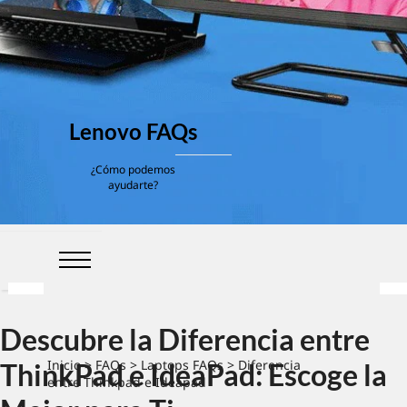
Lenovo FAQs
¿Cómo podemos
ayudarte?
Descubre la Diferencia entre
Inicio
>
FAQs
>
Laptops FAQs
> Diferencia
ThinkPad e IdeaPad: Escoge la
entre Thinkpad e Ideapad