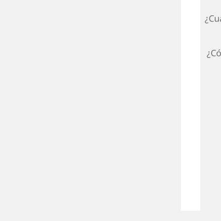
¿Cu
¿Có