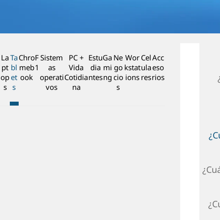
n
c
i
p
a
La
Ta
Chro
F
Sistem
PC +
Estu
Ga
Ne
Wor
Cel
Acc
l
pt
bl
meb
1
as
Vida
dia
mi
go
kstat
ula
eso
op
et
ook
operati
Cotidia
ntes
ng
cio
ions
res
rios
s
s
vos
na
s
¿C
¿Cuá
¿C