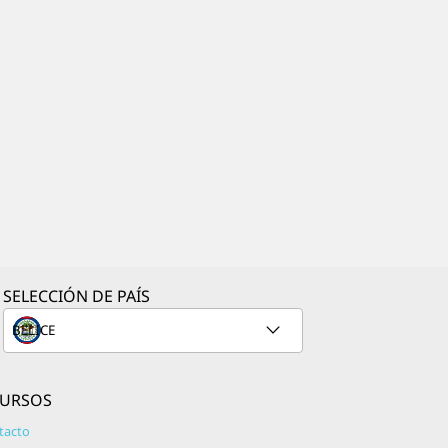
sin costo alguno. Suscríbete a nuestro
servicio Platinum y podrás buscar, descubrir,
reproducir, administrar y compartir
fácilmente toda la música que te gusta. Es tu
principal biblioteca musical on-demand.
#Play es una característica única del servicio
a la que pueden acceder tanto los usuarios
de Play como los de Platinum. Los oyentes
pueden personalizar una experiencia musical
basada en su estado de ánimo actual,
actividad o preferencias buscando y
escuchando música utilizando hashtags.
Guvera tiene el compromiso de transformar
la forma en que experimenta la música y
SELECCIÓN DE PAÍS
avanzar en la industria del entretenimiento
digital a través de la innovación y la
tecnología galardonada.
CURSOS
Wattpad
Aunque utilizado por muchos autores
tacto