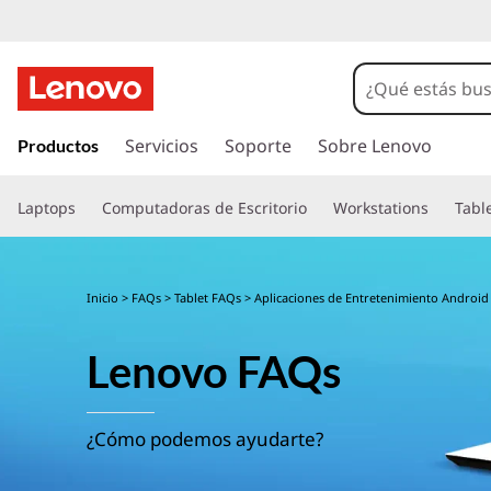
I
r
Servicios
Soporte
Sobre Lenovo
Productos
a
l
Laptops
Computadoras de Escritorio
Workstations
Tabl
c
o
n
t
Inicio
>
FAQs
>
Tablet FAQs
> Aplicaciones de Entretenimiento Android
e
n
Lenovo FAQs
i
d
o
p
¿Cómo podemos ayudarte?
r
i