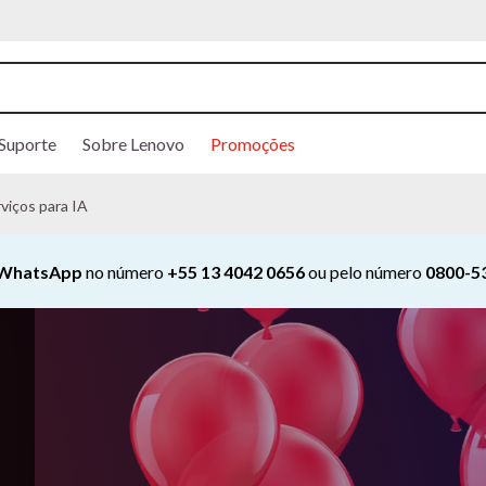
Suporte
Sobre Lenovo
Promoções
viços para IA
Junto
Office 365
! Produtividade total para o seu Lenovo!
Compre
Currently displaying item 3 of 4