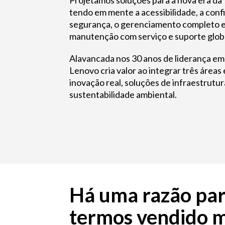
Projetamos soluções para a nova era da 
tendo em mente a acessibilidade, a confi
segurança, o gerenciamento completo e 
manutenção com serviço e suporte globa
Alavancada nos 30 anos de liderança em 
Lenovo cria valor ao integrar três áreas 
inovação real, soluções de infraestrutur
sustentabilidade ambiental.
Há uma razão pa
termos vendido m