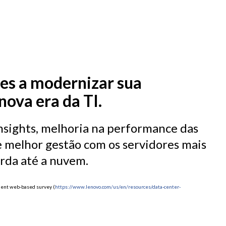
tes a modernizar sua
nova era da TI.
nsights, melhoria na performance das
e melhor gestão com os servidores mais
orda até a nuvem.
ndent web-based survey (
https://www.lenovo.com/us/en/resources/data-center-
)