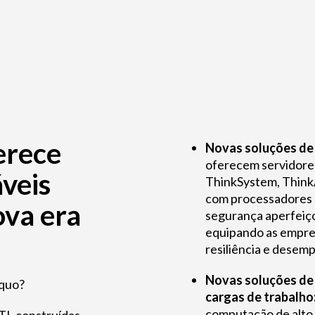
erece
Novas soluções de 
oferecem servidor
veis
ThinkSystem, Think
com processadores 
ova era
segurança aperfeiç
equipando as empres
resiliência e desem
Novas soluções de 
 quo?
cargas de trabalho
computação de alto