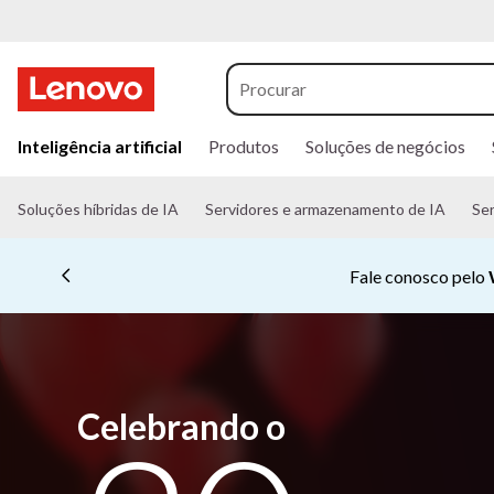
s
a
Inteligência artificial
Produtos
Soluções de negócios
l
t
a
Soluções híbridas de IA
Servidores e armazenamento de IA
Ser
r
p
a
Compre 
r
a
o
c
o
n
t
Celebrando o
e
ú
d