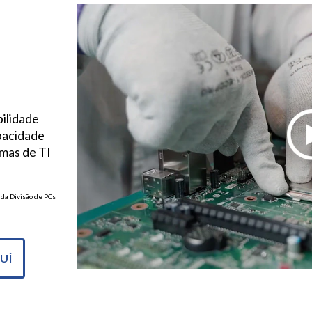
ilidade
pacidade
emas de TI
 da Divisão de PCs
UÍ