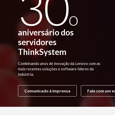
30
o
p
o
r
i
n
c
aniversário dos
i
p
servidores
a
l
ThinkSystem
Combinando anos de inovação da Lenovo com as
mais recentes soluções e software líderes da
indústria.
Comunicado à imprensa
Fale com um es