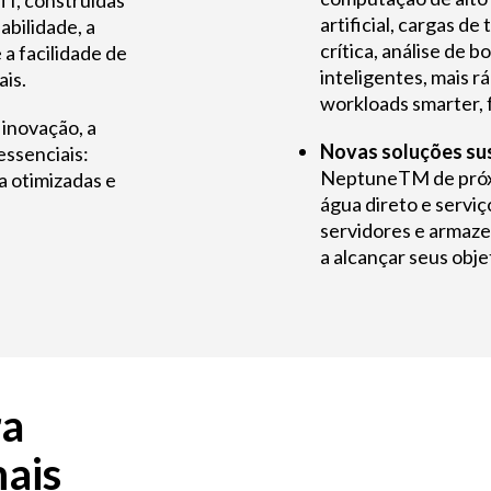
TI, construídas
artificial, cargas d
abilidade, a
crítica, análise de 
a facilidade de
inteligentes, mais rá
is.
workloads smarter, f
inovação, a
Novas soluções su
essenciais:
NeptuneTM de próxi
a otimizadas e
água direto e servi
servidores e armaze
a alcançar seus obje
ra
ais