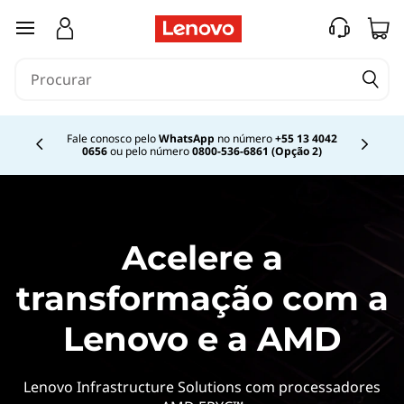
saltar para o conteúdo principal
Fale conosco pelo
WhatsApp
no número
+55 13 4042
0656
ou pelo número
0800-536-6861 (Opção 2)
Currently displaying item 2 of
Acelere a
transformação com a
Lenovo e a AMD
Lenovo Infrastructure Solutions com processadores