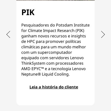
PIK
E
Pesquisadores do Potsdam Institute
Usa
for Climate Impact Research (PIK)
Thi
ganham novos recursos e insights
Clo
de HPC para promover políticas
AMD
climáticas para um mundo melhor
os 
com um supercomputador
man
equipado com servidores Lenovo
sol
ThinkSystem com processadores
ger
AMD EPYC™ e a tecnologia Lenovo
Neptune® Liquid Cooling.
Leia a história do cliente