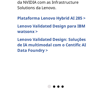
c
da NVIDIA com as Infrastructure
d
Solutions da Lenovo.
a
p
Plataforma Lenovo Hybrid AI 285 >
b
Lenovo Validated Design para IBM
watsonx >
L
c
Lenovo Validated Design: Soluções
de IA multimodal com o Centific AI
U
Data Foundry >
p
i
S