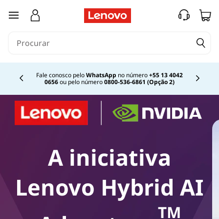
saltar para o conteúdo principal
Fale conosco pelo
WhatsApp
no número
+55 13 4042
0656
ou pelo número
0800-536-6861 (Opção 2)
Currently displaying item 2 of
A iniciativa
Lenovo Hybrid AI
TM