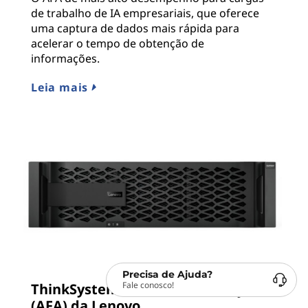
de trabalho de IA empresariais, que oferece
uma captura de dados mais rápida para
acelerar o tempo de obtenção de
informações.
Leia mais
Precisa de Ajuda?
Fale conosco!
ThinkSystem DG All Flash Arrays
(AFA) da Lenovo