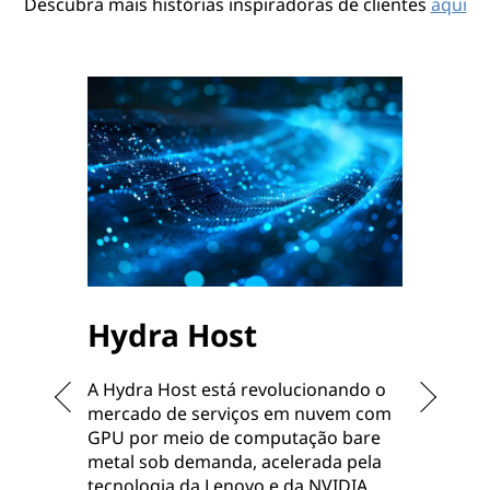
Descubra mais histórias inspiradoras de clientes
aqui
Hydra Host
Hub
Com
A Hydra Host está revolucionando o
Tech
mercado de serviços em nuvem com
GPU por meio de computação bare
metal sob demanda, acelerada pela
A forma
tecnologia da Lenovo e da NVIDIA.