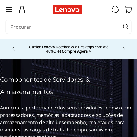
L
saltar para o conteúdo principal
e
n
o
Outlet Lenovo
Notebooks e Desktops com até
40%OFF!
Compre Agora >
Currently displaying item 4 of
v
o
Componentes de Servidores &
s
Armazenamentos
e
Aumente a performance dos seus servidores Lenovo com
r
processadores, memórias, adaptadores e soluções de
v
armazenamento de alto desempenho, projetados para
manter suas cargas de trabalho empresariais em