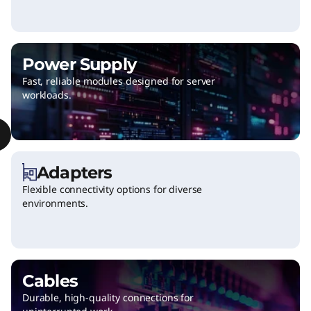
a
n
d
Power Supply
Fast, reliable modules designed for server
u
workloads.
p
g
Adapters
r
Flexible connectivity options for diverse
environments.
a
d
e
Cables
s
Durable, high-quality connections for