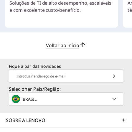
Soluções de TI de alto desempenho, escaláveis
A
e com excelente custo-benefício.
t
I
t
e
Voltar ao início
m
1
o
Fique a par das novidades
f
4
Introduzir endereço de e-mail
Selecionar País/Região:
BRASIL
SOBRE A LENOVO