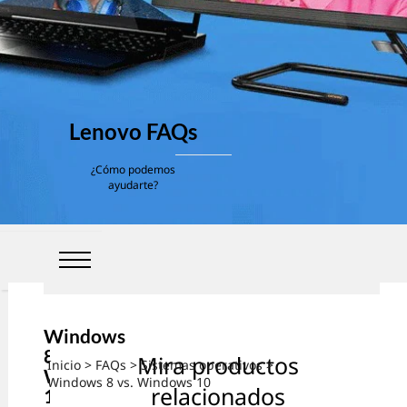
Lenovo FAQs
¿Cómo podemos
ayudarte?
Windows
8 vs.
Mira productos
Inicio
>
FAQs
>
Sistemas operativos
>
Windows
Windows 8 vs. Windows 10
relacionados
10: