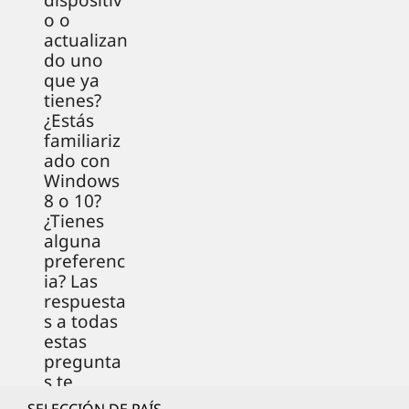
dispositiv
o o
actualizan
do uno
que ya
tienes?
¿Estás
familiariz
ado con
Windows
8 o 10?
¿Tienes
alguna
preferenc
ia? Las
respuesta
s a todas
estas
pregunta
s te
informará