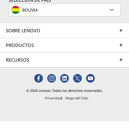
SELECCIÓN DE PAÍS
igual que
en el
BOLIVIA
cloud
(nube).
También,
SOBRE LENOVO
los
empleado
PRODUCTOS
s pueden
querer
RECURSOS
configura
r una PC
de
escritorio
remota
© 2026 Lenovo. Todos los derechos reservados.
para
poder
Privacidad
Mapa del Sitio
trabajar
desde su
Lee más
casa.