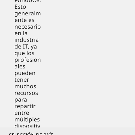
Windows.
Esto
generalm
ente es
necesario
en la
industria
de IT, ya
que los
profesion
ales
pueden
tener
muchos
recursos
para
repartir
entre
múltiples
dispositiv
os, al