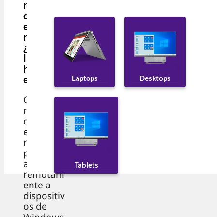
r una PC
de
escritorio
remota?
¿Por qué
la gente
hace
esto?
Desktops
Laptops
Configura
r una PC
de
escritorio
remota te
permite
acceder
Tablets
remotam
ente a
dispositiv
os de