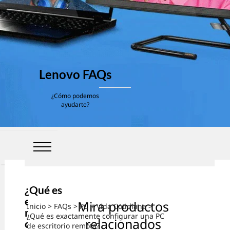
Lenovo FAQs
¿Cómo podemos
ayudarte?
¿Qué es
exactame
Mira productos
Inicio
>
FAQs
>
PC + Vida Cotidiana
>
nte
¿Qué es exactamente configurar una PC
relacionados
configura
de escritorio remota?