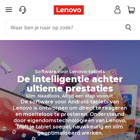
S
Ga naar de hoofdinhoud
o
f
t
w
a
Software voor Lenovo-tablets
r
De intelligentie achter
e
ultieme prestaties
t
Slim. Naadloos. Altijd een stap vooruit.
De software voor Android-tablets van
e
Lenovo is ontworpen om direct te reageren
en moeiteloos te presteren. Ondersteund
c
door eigendomstechnologieën van Lenovo,
blijft je tablet soepel, nauwkeurig en slim
h
geoptimaliseerd werken.