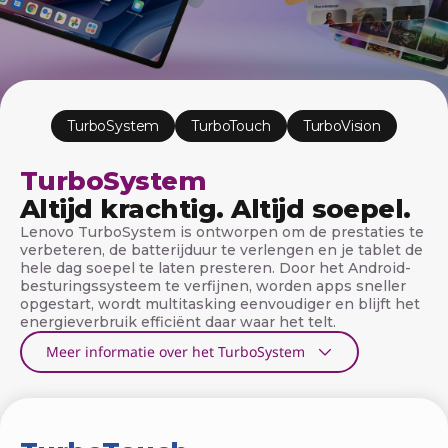
n
o
l
o
TurboSystem
TurboTouch
TurboVision
g
TurboSystem
i
Altijd krachtig. Altijd soepel.
e
Lenovo TurboSystem is ontworpen om de prestaties te
verbeteren, de batterijduur te verlengen en je tablet de
v
hele dag soepel te laten presteren. Door het Android-
besturingssysteem te verfijnen, worden apps sneller
o
opgestart, wordt multitasking eenvoudiger en blijft het
energieverbruik efficiënt daar waar het telt.
o
Meer informatie over het TurboSystem
r
L