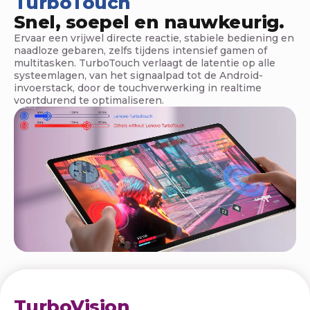
TurboTouch
e
Snel, soepel en nauwkeurig.
n
Ervaar een vrijwel directe reactie, stabiele bediening en
naadloze gebaren, zelfs tijdens intensief gamen of
o
multitasken. TurboTouch verlaagt de latentie op alle
systeemlagen, van het signaalpad tot de Android-
v
invoerstack, door de touchverwerking in realtime
voortdurend te optimaliseren.
o
-
t
a
b
l
e
t
TurboVision