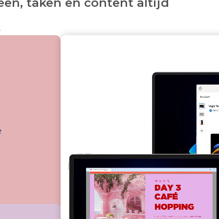
ën, taken en content altijd
>
e