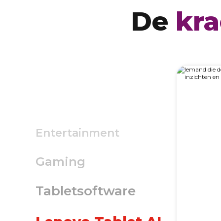
De
kra
Gaming
Tabletsoftware
Lenovo Tablet AI