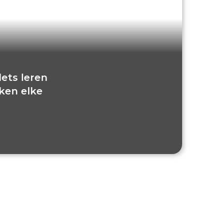
ets leren
ken elke