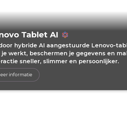
novo Tablet AI
eativiteit
door hybride AI aangestuurde Lenovo-tabl
 je werkt, beschermen je gegevens en ma
eractie sneller, slimmer en persoonlijker.
eer informatie