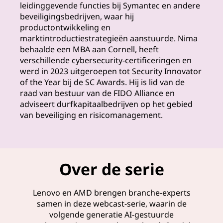
i
leidinggevende functies bij Symantec en andere
beveiligingsbedrijven, waar hij
s
productontwikkeling en
marktintroductiestrategieën aanstuurde. Nima
i
behaalde een MBA aan Cornell, heeft
verschillende cybersecurity-certificeringen en
c
werd in 2023 uitgeroepen tot Security Innovator
of the Year bij de SC Awards. Hij is lid van de
o
raad van bestuur van de FIDO Alliance en
adviseert durfkapitaalbedrijven op het gebied
'
van beveiliging en risicomanagement.
s
t
Over de serie
e
Lenovo en AMD brengen branche-experts
i
samen in deze webcast-serie, waarin de
volgende generatie AI-gestuurde
d