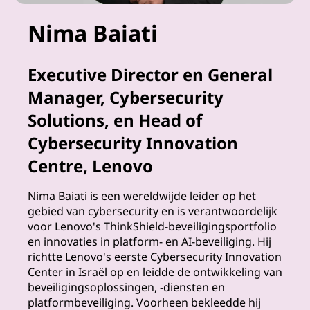
i
Nima Baiati
t
Executive Director en General
o
Manager, Cybersecurity
r
Solutions, en Head of
i
Cybersecurity Innovation
Centre, Lenovo
n
Nima Baiati is een wereldwijde leider op het
g
gebied van cybersecurity en is verantwoordelijk
o
voor Lenovo's ThinkShield-beveiligingsportfolio
en innovaties in platform- en AI-beveiliging. Hij
m
richtte Lenovo's eerste Cybersecurity Innovation
Center in Israël op en leidde de ontwikkeling van
r
beveiligingsoplossingen, -diensten en
platformbeveiliging. Voorheen bekleedde hij