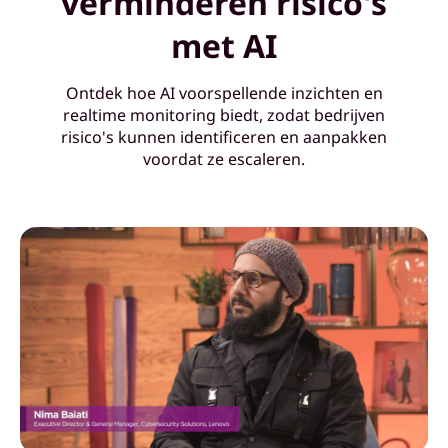
verminderen risico's
n
met AI
z
Ontdek hoe AI voorspellende inzichten en
i
realtime monitoring biedt, zodat bedrijven
risico's kunnen identificeren en aanpakken
c
voordat ze escaleren.
h
t
e
n
e
n