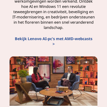
werkomgevingen worden verkend. Ontdek
hoe AI en Windows 11 een revolutie
e
teweegbrengen in creativiteit, beveiliging en
IT-modernisering, en bedrijven ondersteunen
n
in het floreren binnen een snel veranderend
landschap.
t
i
Bekijk Lenovo AI-pc's met AMD-webcasts
>
f
i
c
e
r
e