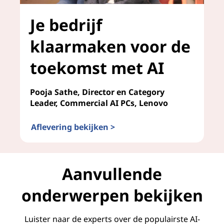
e
Je bedrijf
n
klaarmaken voor de
v
toekomst met AI
o
o
Pooja Sathe, Director en Category
Leader, Commercial AI PCs, Lenovo
r
Aflevering bekijken >
d
Je bedrijf klaarmaken voor de toekomst met AI
a
Aanvullende
t
onderwerpen bekijken
z
e
Luister naar de experts over de populairste AI-