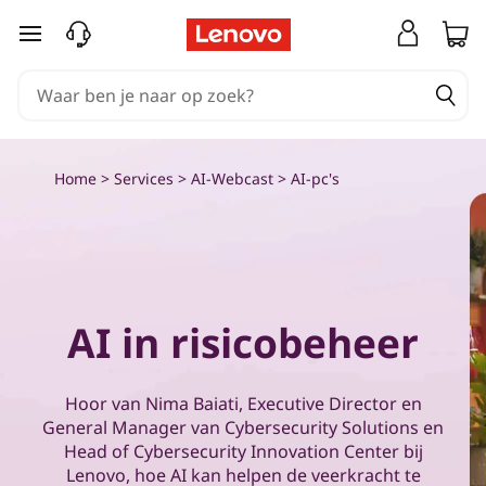
G
Ga naar de hoofdinhoud
e
b
r
Home
>
Services
>
AI-Webcast
> AI-pc's
u
i
k
AI in risicobeheer
v
o
Hoor van Nima Baiati, Executive Director en
General Manager van Cybersecurity Solutions en
o
Head of Cybersecurity Innovation Center bij
Lenovo, hoe AI kan helpen de veerkracht te