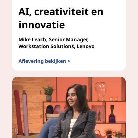
n
AI, creativiteit en
e
innovatie
n
Mike Leach, Senior Manager,
b
Workstation Solutions, Lenovo
e
Aflevering bekijken >
AI, creativiteit en innovatie
h
e
e
r
s