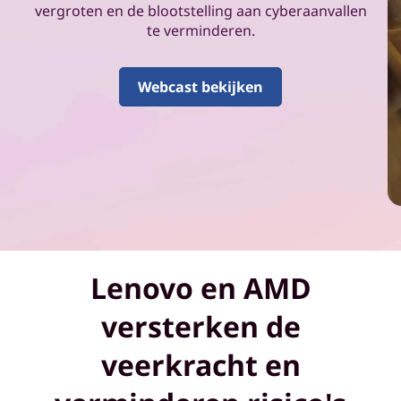
r
vergroten en de blootstelling aan cyberaanvallen
te verminderen.
s
p
Webcast bekijken
e
l
l
e
n
Lenovo en AMD
d
versterken de
e
veerkracht en
i