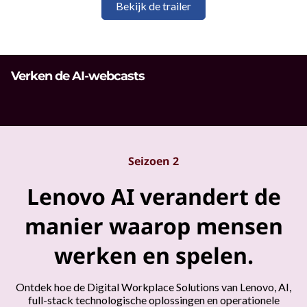
t
Bekijk de trailer
u
o
Verken de AI-webcasts
p
e
r
Seizoen 2
c
Lenovo AI verandert de
o
manier waarop mensen
r
werken en spelen.
s
Ontdek hoe de Digital Workplace Solutions van Lenovo, AI,
o
full-stack technologische oplossingen en operationele