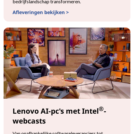
bedrijfslandschap transformeren.
Afleveringen bekijken >
Lenovo AI-pc's met AMD-webcasts
®
Lenovo AI-pc's met Intel
-
webcasts
Van onafhankelijke softwareleveranciers tot