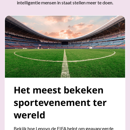
intelligentie mensen in staat stellen meer te doen.
n
e
l
l
'
I
A
Het meest bekeken
sportevenement ter
wereld
Bekijk hoe Lenovo de FIFA helpt om geavanceerde