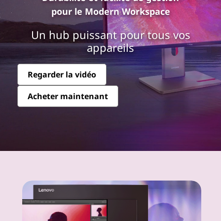
e
pour le Modern Workspace
n
Un hub puissant pour tous vos
o
appareils
v
Regarder la vidéo
o
Acheter maintenant
T
h
i
n
k
V