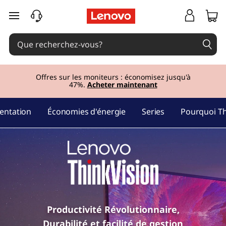
M
passer au contenu principal
o
n
i
Offres sur les moniteurs : économisez jusqu'à
47%.
Acheter maintenant
t
entation
Économies d'énergie
Series
Pourquoi Th
e
u
r
s
L
Productivité Révolutionnaire,
Durabilité et facilité de gestion