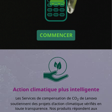
Taille / Taux de mise à jour
Select an option
Nombre de moniteurs
Duréé (Année)
COMMENCER
Select an option
Dans une configuration avec
moniteurs utilisés
pendant
ans en
:
La quantité totale d'énergie économisée est
de :
kWh
Le pourcentage de réduction de la
consommation énergétique annuelle :
%
Action climatique plus intelligente
Les Services de compensation de CO
de Lenovo
2
La quantité totale de charge d'électricité que
soutiennent des projets d'action climatique vérifiés en
vous économisez est de :
toute transparence. Nos produits répondent aux