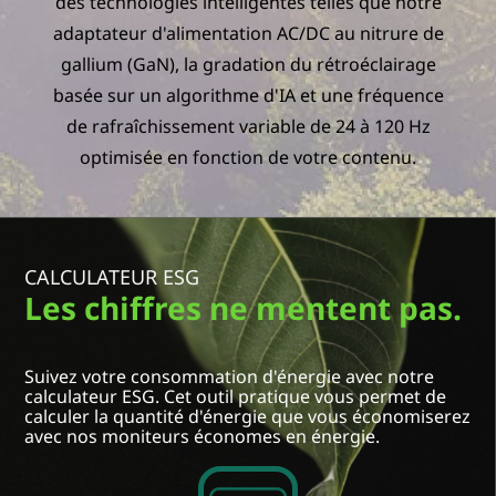
des technologies intelligentes telles que notre
adaptateur d'alimentation AC/DC au nitrure de
gallium (GaN), la gradation du rétroéclairage
basée sur un algorithme d'IA et une fréquence
de rafraîchissement variable de 24 à 120 Hz
optimisée en fonction de votre contenu.
CALCULATEUR ESG
Les chiffres ne mentent pas.
Sélectionner un pays/une région:
Suivez votre consommation d'énergie avec notre
Select an option
calculateur ESG. Cet outil pratique vous permet de
calculer la quantité d'énergie que vous économiserez
Nom du modèle
avec nos moniteurs économes en énergie.
Select an option