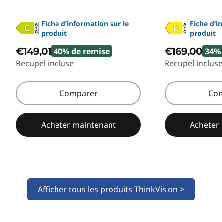
Fiche d’information sur le
Fiche d’i
produit
produit
€149,01
€169,00
40% de remise
34% 
Recupel incluse
Recupel inclus
Comparer
Co
Acheter maintenant
Acheter
Afficher tous les produits ThinkVision >