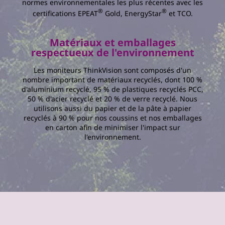
normes environnementales les plus récentes avec les
®
®
certifications EPEAT
Gold, EnergyStar
et TCO.
Matériaux et emballages
respectueux de l'environnement
Les moniteurs ThinkVision sont composés d'un
nombre important de matériaux recyclés, dont 100 %
d'aluminium recyclé, 95 % de plastiques recyclés PCC,
50 % d'acier recyclé et 20 % de verre recyclé. Nous
utilisons aussi du papier et de la pâte à papier
recyclés à 90 % pour nos coussins et nos emballages
en carton afin de minimiser l'impact sur
l'environnement.