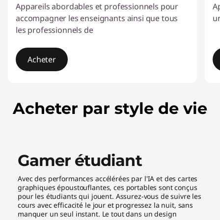
Appareils abordables et professionnels pour
Ap
accompagner les enseignants ainsi que tous
un
les professionnels de
Acheter
I
t
Acheter par style de vie
e
m
1
o
f
Gamer étudiant
4
Avec des performances accélérées par l'IA et des cartes
graphiques époustouflantes, ces portables sont conçus
pour les étudiants qui jouent. Assurez-vous de suivre les
cours avec efficacité le jour et progressez la nuit, sans
manquer un seul instant. Le tout dans un design