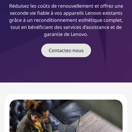
o
Réduisez les coûts de renouvellement et offrez une
n
seconde vie fiable à vos appareils Lenovo existants
n
grâce à un reconditionnement esthétique complet,
e
tout en bénéficiant des services d’assistance et de
m
garantie de Lenovo.
e
n
Contactez-nous
t
c
e
r
t
i
f
i
é
s