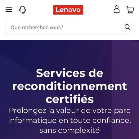
S
e
passer au contenu principal
r
v
i
c
e
s
d
Services de
e
r
reconditionnement
e
c
certifiés
o
n
Prolongez la valeur de votre parc
d
informatique en toute confiance,
i
sans complexité
t
i