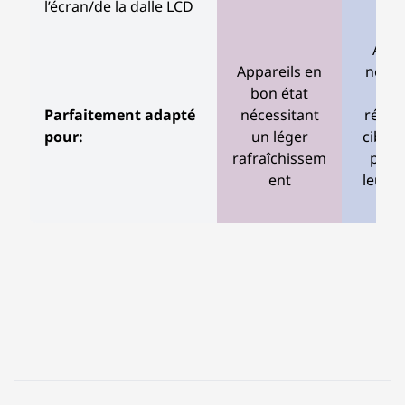
l’écran/de la dalle LCD
Appa
Appareils en
néces
bon état
d
Parfaitement adapté
nécessitant
répar
pour:
un léger
ciblée
rafraîchissem
prol
ent
leur c
v