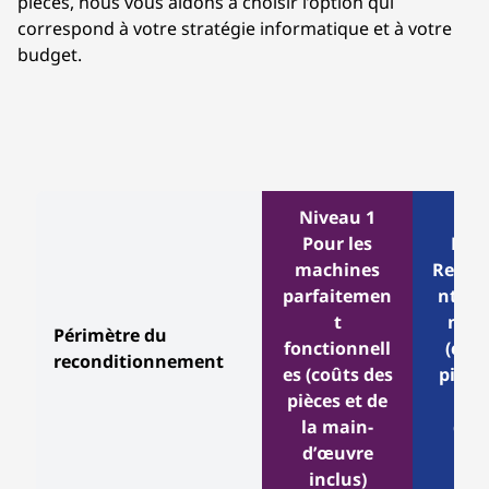
pièces, nous vous aidons à choisir l’option qui
correspond à votre stratégie informatique et à votre
budget.
Niveau 1
Pour les
Nive
machines
Rempl
parfaitemen
nt de 
t
mine
Périmètre du
fonctionnell
(coût
reconditionnement
es (coûts des
pièces
pièces et de
la m
la main-
d’œ
d’œuvre
inc
inclus)