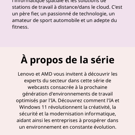
l'informatique spatiale et les solutions de
e
stations de travail à distance/dans le cloud. C'est
un père fier, un passionné de technologie, un
s
amateur de sport automobile et un adepte du
fitness.
g
r
â
À propos de la série
c
Lenovo et AMD vous invitent à découvrir les
e
experts du secteur dans cette série de
webcasts consacrée à la prochaine
a
génération d'environnements de travail
optimisés par l'IA. Découvrez comment l'IA et
u
Windows 11 révolutionnent la créativité, la
sécurité et la modernisation informatique,
x
aidant ainsi les entreprises à prospérer dans
un environnement en constante évolution.
c