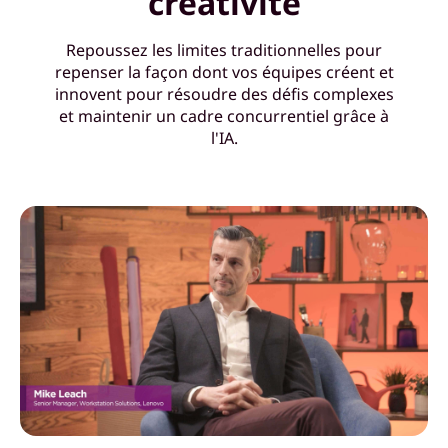
créativité
t
Repoussez les limites traditionnelles pour
e
repenser la façon dont vos équipes créent et
innovent pour résoudre des défis complexes
s
et maintenir un cadre concurrentiel grâce à
l'IA.
-
e
n
é
g
a
l