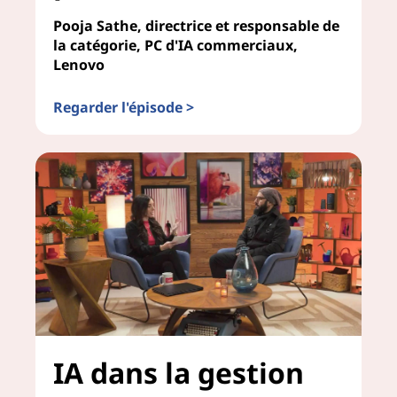
e
Pooja Sathe, directrice et responsable de
la catégorie, PC d'IA commerciaux,
x
Lenovo
p
Regarder l'épisode >
Anticiper l'avenir de votre entreprise pour l'IA
e
r
t
s
IA dans la gestion