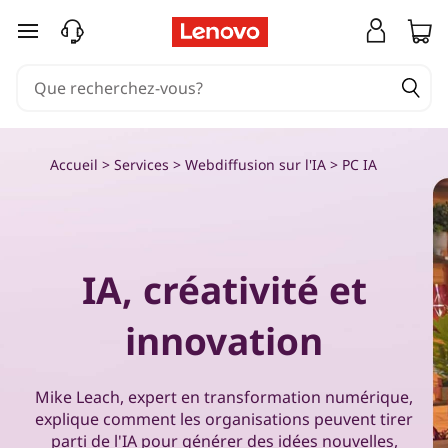
T
passer au contenu principal
i
r
e
Accueil
>
Services
>
Webdiffusion sur l'IA
> PC IA
z
p
a
IA, créativité et
r
innovation
t
Mike Leach, expert en transformation numérique,
i
explique comment les organisations peuvent tirer
parti de l'IA pour générer des idées nouvelles,