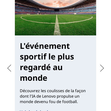
L'événement
M
sportif le plus
W
regardé au
monde
Of
pu
Découvrez les coulisses de la façon
av
dont l'IA de Lenovo propulse un
to
monde devenu fou de football.
Vo