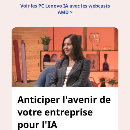
Voir les PC Lenovo IA avec les webcasts
o
AMD >
n
s
e
i
l
s
Anticiper l'avenir de
d
votre entreprise
e
pour l'IA
s