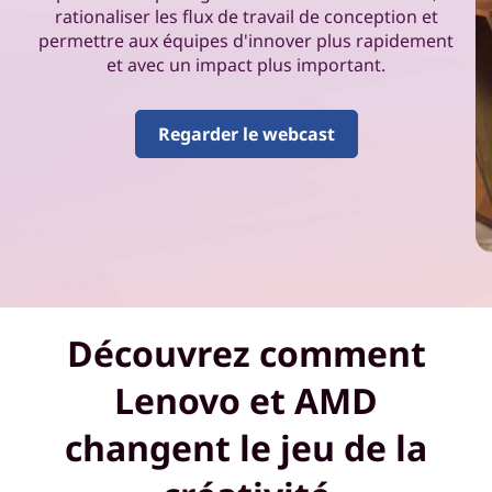
d
rationaliser les flux de travail de conception et
e
permettre aux équipes d'innover plus rapidement
et avec un impact plus important.
l
'
Regarder le webcast
I
A
e
t
Découvrez comment
f
Lenovo et AMD
a
changent le jeu de la
i