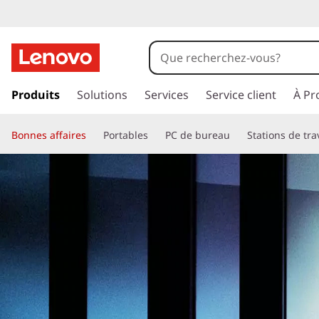
p
a
Produits
Solutions
Services
Service client
À Pr
s
s
Bonnes affaires
e
Portables
PC de bureau
Stations de tra
r
a
u
c
o
n
t
e
n
u
p
r