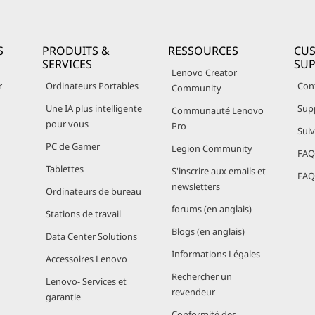
S
PRODUITS &
RESSOURCES
CU
SERVICES
SU
Lenovo Creator
r
Ordinateurs Portables
Con
Community
Une IA plus intelligente
Sup
Communauté Lenovo
pour vous
Pro
Sui
PC de Gamer
Legion Community
FAQ 
Tablettes
S'inscrire aux emails et
FAQ 
newsletters
Ordinateurs de bureau
forums (en anglais)
Stations de travail
Blogs (en anglais)
Data Center Solutions
Informations Légales
Accessoires Lenovo
Rechercher un
Lenovo- Services et
revendeur
garantie
Conformité des