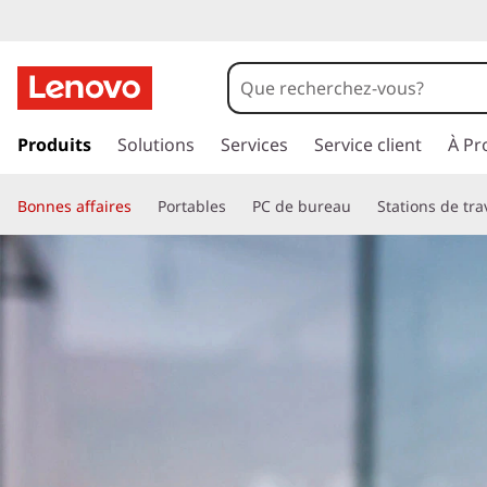
p
a
Produits
Solutions
Services
Service client
À Pr
s
s
Bonnes affaires
Portables
PC de bureau
Stations de tra
e
r
a
u
c
o
n
t
e
n
u
p