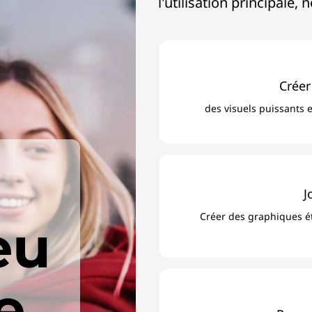
l'utilisation principal
Créer
des visuels puissants 
J
Créer des graphiques ét
eu
e