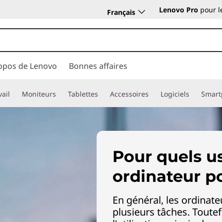
Lenovo Pro
pour l
Français
opos de Lenovo
Bonnes affaires
vail
Moniteurs
Tablettes
Accessoires
Logiciels
Smart
Pour quels u
ordinateur p
En général, les ordinat
plusieurs tâches. Toutef