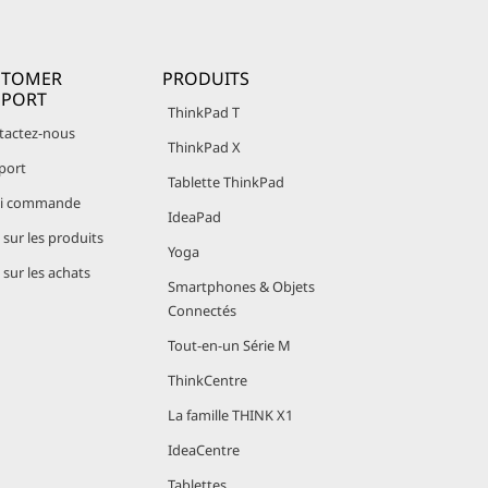
STOMER
PRODUITS
PPORT
ThinkPad T
tactez-nous
ThinkPad X
port
Tablette ThinkPad
vi commande
IdeaPad
sur les produits
Yoga
sur les achats
Smartphones & Objets
Connectés
Tout-en-un Série M
ThinkCentre
La famille THINK X1
IdeaCentre
Tablettes