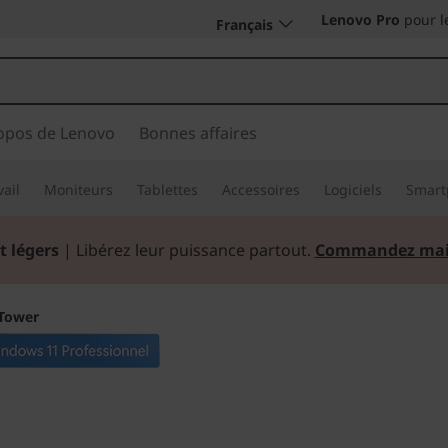
Lenovo Pro
pour l
Français
opos de Lenovo
Bonnes affaires
vail
Moniteurs
Tablettes
Accessoires
Logiciels
Smart
t légers
| Libérez leur puissance partout.
Commandez mai
 Tower
Une puissance rév