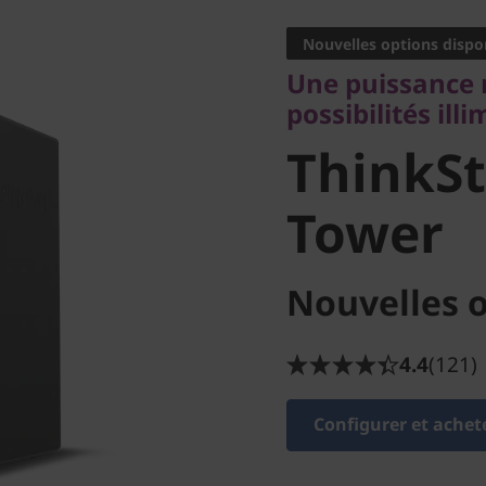
possibilités illimit
Nouvelles options dispo
ThinkSta
Une puissance 
possibilités illi
Tower
ThinkSt
Tower
Nouvelles o
4.4
(121)
Configurer et achet