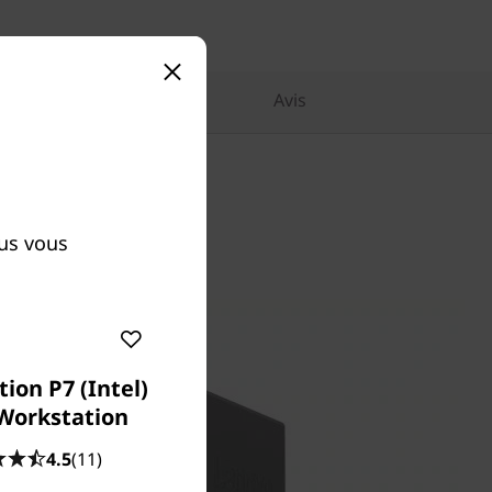
des produits similaires
Avis
us vous
ion P7 (Intel)
Workstation
4.5
(11)