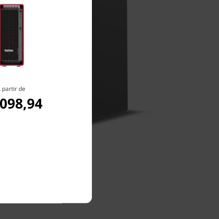
 partir de
.098,94