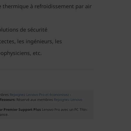
 thermique à refroidissement par air
olutions de sécurité
tectes, les ingénieurs, les
éophysiciens, etc.
mbres
Rejoignez Lenovo Pro et économisez ›
ofesseurs:
Réservé aux membres
Rejoignez Lenovo
ur Premier Support Plus
Lenovo Pro avec un PC Thin :
tance.