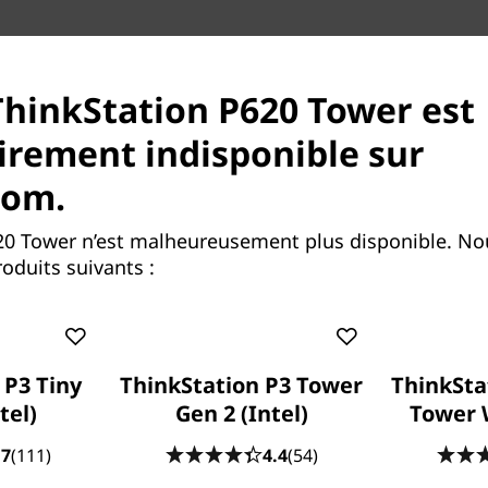
ThinkStation P620 Tower est
hniques
Ports et emplacements
Comparer 
rement indisponible sur
com.
20 Tower n’est malheureusement plus disponible. No
oduits suivants :
0 jusqu’à 64 cœurs et 128
sseur. Autrement dit, les
 P3 Tiny
ThinkStation P3 Tower
ThinkStat
oin d’au moins deux
tel)
Gen 2 (Intel)
Tower 
20 peut faire avec le
 PRO.
.7
(111)
4.4
(54)