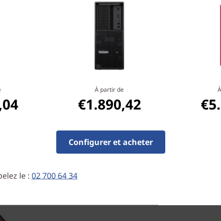
 est équipée d’une
e mémoire, de nombreux
nnalités de gestion et de
ec sa prise en charge
®
Quadro
, cette station de
ipée de deux cartes
e
À partir de
À
,04
€1.890,42
€5
squ’à deux cartes
u bien elle peut accueillir
X™ 4000.
Configurer et acheter
elez le :
02 700 64 34