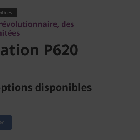
ées
nibles
tion P620
révolutionnaire, des
mitées
ation P620
ptions disponibles
er