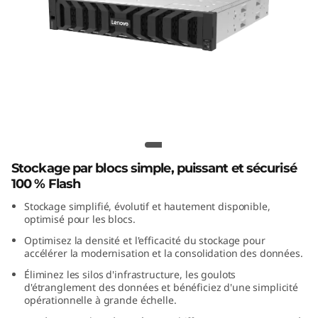
m
D
S
5
2
Lenovo ThinkSystem DS7200 All-Flash
Array
0
Stockage par blocs simple, puissant et sécurisé
0
100 % Flash
Stockage simplifié, évolutif et hautement disponible,
C
optimisé pour les blocs.
1
Optimisez la densité et l'efficacité du stockage pour
accélérer la modernisation et la consolidation des données.
0
Éliminez les silos d'infrastructure, les goulots
d'étranglement des données et bénéficiez d'une simplicité
0
opérationnelle à grande échelle.