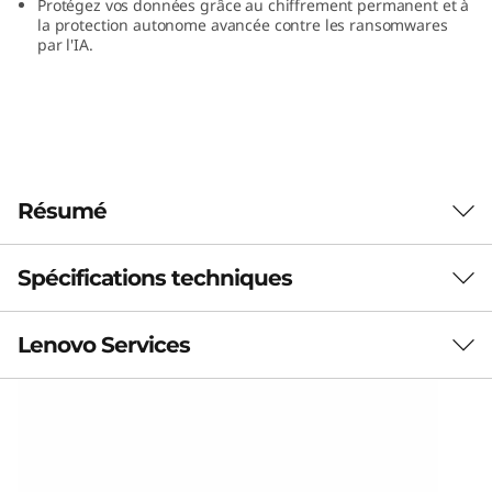
Protégez vos données grâce au chiffrement permanent et à
%
la protection autonome avancée contre les ransomwares
par l'IA.
F
l
a
s
Résumé
h
Spécifications techniques
Performances,
efficacité et
Lenovo Services
SAN Évolutif maximum
disponibilité
4 paires/ systèmes HD
exceptionnelles
Services de solution
Capacité brute maximale (Po)
Concevoir la meilleure stratégie pour votre entreprise.
Le stockage par blocs ultra-rapide, 100 % Flash,
5,88 Po