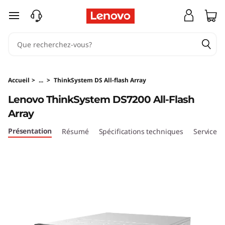
T
passer au contenu principal
h
i
n
Accueil
>
...
>
ThinkSystem DS All-flash Array
k
Lenovo ThinkSystem DS7200 All-Flash
Array
S
Présentation
Résumé
Spécifications techniques
Services
y
s
t
e