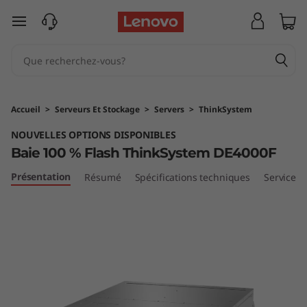
B
passer au contenu principal
a
i
e
Accueil
>
Serveurs Et Stockage
>
Servers
>
ThinkSystem
1
NOUVELLES OPTIONS DISPONIBLES
Baie 100 % Flash ThinkSystem DE4000F
0
Présentation
Résumé
Spécifications techniques
Services
0
%
F