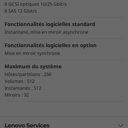
8 iSCSI optiques 10/25 Gbit/s
Composants redondants avec basculement
8 SAS 12 Gbit/s
automatique
Gestion intuitive du stockage avec fonctions
Fonctionnalités logicielles standard
de réglage complètes
Instantané, mise en miroir asynchrone
Surveillance et diagnostic avancés avec
réparation proactive
Fonctionnalités logicielles en option
Création d’instantanés, copie de volume,
Mise en miroir synchrone
mise en miroir asynchrone et synchrone
pour la protection des données.
Maximum du système
Assurance des données pour l’intégrité des
Hôtes/partitions : 256
données et la protection contre la
Volumes : 512
corruption silencieuse des données
Instantanés : 512
Miroirs : 32
Les sous-systèmes de stockage 100 % Flash
ThinkSystem Série DE optimisent le rapport
prix/performances, la flexibilité de
configuration et la simplicité. Ils vous
permettent de traiter vos données
Lenovo Services