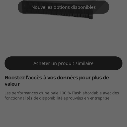
l
Nouvelles options disponibles
a
s
h
T
Baie 100 % Flash ThinkSystem
DE4000F
h
Acheter un produit similaire
i
Boostez l’accès à vos données pour plus de
n
valeur
Les performances d’une baie 100 % Flash abordable avec des
k
fonctionnalités de disponibilité éprouvées en entreprise.
S
y