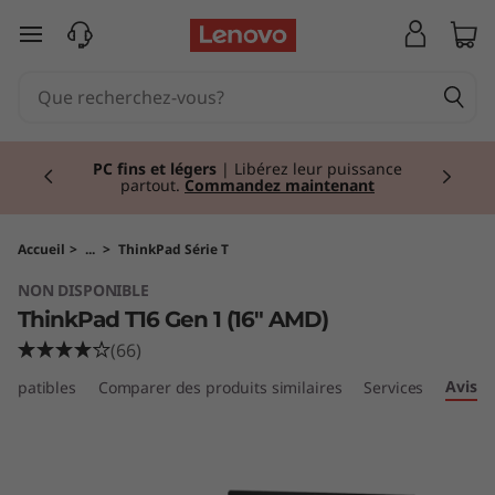
T
passer au contenu principal
h
i
Currently displaying item 2 of 2
n
PC fins et légers
| Libérez leur puissance
partout.
Commandez maintenant
k
P
Accueil
>
...
>
ThinkPad Série T
NON DISPONIBLE
a
ThinkPad T16 Gen 1 (16" AMD)
d
(66)
Avis
ompatibles
Comparer des produits similaires
Services
T
1