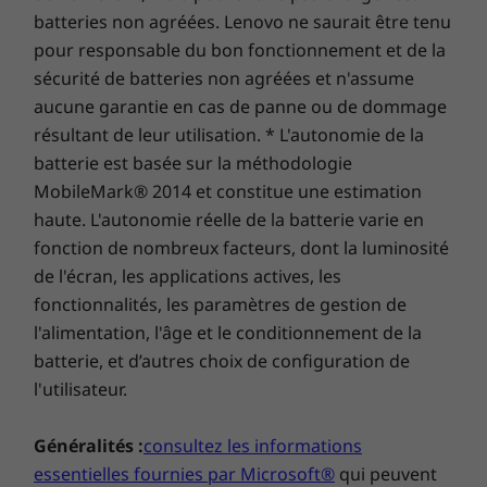
Clavier
font partie des caractéristiques standard, afin
batteries non agréées. Lenovo ne saurait être tenu
Acheter
Achet
Rétroéclairé
d’améliorer vos appels vidéo et vos
pour responsable du bon fonctionnement et de la
TrackPoint
divertissements.
sécurité de batteries non agréées et n'assume
TrackPad
Comparer
Comparer
Compa
aucune garantie en cas de panne ou de dommage
Pavé numérique
résultant de leur utilisation. * L'autonomie de la
Ports et emplacements
batterie est basée sur la méthodologie
Explorer tous Acheter portables et Ultrabooks
MobileMark® 2014 et constitue une estimation
2 ports USB-C 3.2 Gen 2
2 ports USB-A 3.2 Gen 1
haute. L'autonomie réelle de la batterie varie en
Port HDMI 2.0b
fonction de nombreux facteurs, dont la luminosité
Connecteur mixte écouteurs/micro
de l'écran, les applications actives, les
Port RJ45
fonctionnalités, les paramètres de gestion de
SIM
l'alimentation, l'âge et le conditionnement de la
batterie, et d’autres choix de configuration de
Les vitesses de transfert des ports USB sont approximatives et dépendent de
l'utilisateur.
nombreux facteurs, tels que la capacité de traitement des hôtes/périphériques, les
attributs des fichiers, la configuration du système et les environnements d’exécution ;
Généralités :
consultez les informations
les vitesses réelles varient et peuvent être inférieures à celles attendues.
essentielles fournies par Microsoft®
qui peuvent