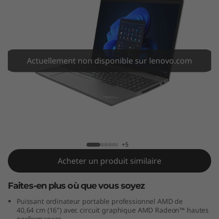
6
G
e
n
Actuellement non disponible sur lenovo.com
1
(
ThinkPad T16 Gen 1 (16" AMD)
1
6
+5
Acheter un produit similaire
"
Faites-en plus où que vous soyez
A
Puissant ordinateur portable professionnel AMD de
M
40,64 cm (16") avec circuit graphique AMD Radeon™ hautes
performances