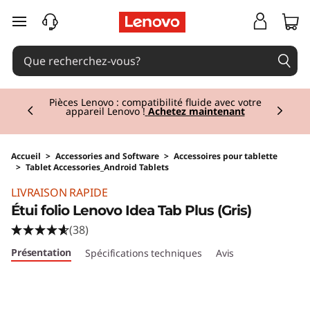
passer au contenu principal
Currently displaying item 2 of 3
Pièces Lenovo : compatibilité fluide avec votre
appareil Lenovo !
Achetez maintenant
Accueil
>
Accessories and Software
>
Accessoires pour tablette
>
Tablet Accessories_Android Tablets
Original Price 29.00 BE_EUR Discounted Pric
LIVRAISON RAPIDE
Étui folio Lenovo Idea Tab Plus (Gris)
(38)
Présentation
Spécifications techniques
Avis