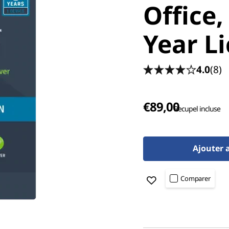
Office,
Year L
4.0
(8)
€89,00
Recupel incluse
Ajouter 
Comparer