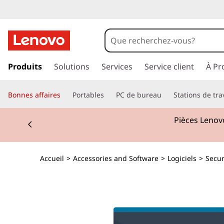
p
a
Produits
Solutions
Services
Service client
À Pr
s
s
Bonnes affaires
Portables
PC de bureau
Stations de tra
e
r
Currently displaying item 2 of 3
Pièces Lenovo
a
u
c
o
Accueil
>
Accessories and Software
>
Logiciels
>
Secur
n
t
e
n
u
p