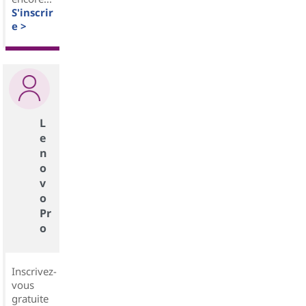
S'inscrir
e >
L
e
n
o
v
o
Pr
o
Inscrivez-
vous
gratuite