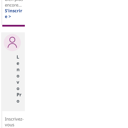
encore...
S'inscrir
e >
L
e
n
o
v
o
Pr
o
Inscrivez-
vous