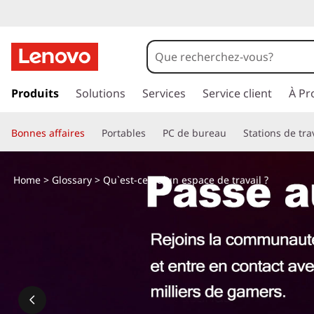
Q
u
'
p
a
Produits
Solutions
Services
Service client
À Pr
e
s
s
s
Bonnes affaires
Portables
PC de bureau
Stations de tra
e
r
t
a
Home
>
Glossary
> Qu`est-ce qu`un espace de travail ?
u
-
c
o
c
n
t
e
e
n
q
u
p