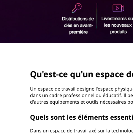
u
r
'
i
n
u
c
i
n
p
a
e
l
page hero 2/3
z
Qu'est-ce qu'un espace de
o
n
Un espace de travail désigne l'espace physiq
dans un cadre professionnel ou éducatif. Il pe
e
d'autres équipements et outils nécessaires pour
d
Quels sont les éléments essenti
e
Dans un espace de travail axé sur la technol