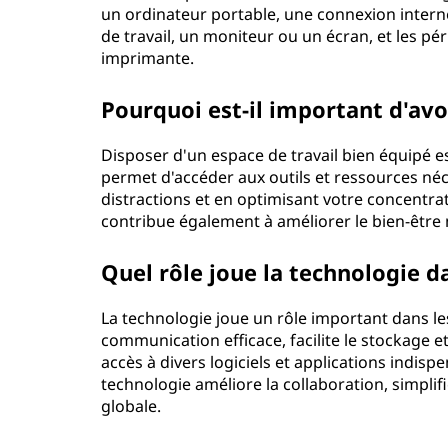
un ordinateur portable, une connexion interne
t
de travail, un moniteur ou un écran, et les pér
imprimante.
r
a
Pourquoi est-il important d'avo
v
Disposer d'un espace de travail bien équipé est 
permet d'accéder aux outils et ressources né
a
distractions et en optimisant votre concentra
contribue également à améliorer le bien-être m
i
Quel rôle joue la technologie d
l
La technologie joue un rôle important dans le
?
communication efficace, facilite le stockage 
accès à divers logiciels et applications indis
technologie améliore la collaboration, simplif
globale.