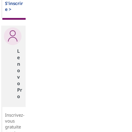
S'inscrir
e >
L
e
n
o
v
o
Pr
o
Inscrivez-
vous
gratuite