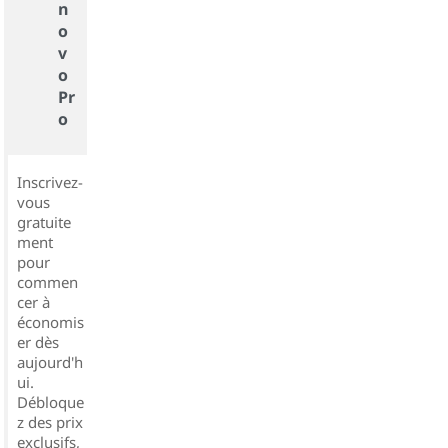
n
o
v
o
Pr
o
Inscrivez-
vous
gratuite
ment
pour
commen
cer à
économis
er dès
aujourd'h
ui.
Débloque
z des prix
exclusifs,