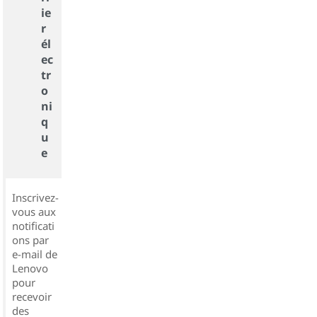
ie
r
él
ec
tr
o
ni
q
u
e
Inscrivez-
vous aux
notificati
ons par
e-mail de
Lenovo
pour
recevoir
des