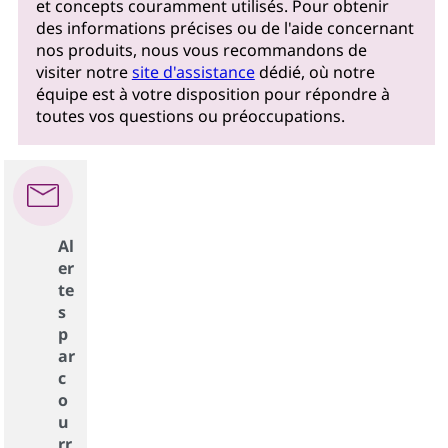
et concepts couramment utilisés. Pour obtenir
des informations précises ou de l'aide concernant
nos produits, nous vous recommandons de
visiter notre
site d'assistance
dédié, où notre
équipe est à votre disposition pour répondre à
toutes vos questions ou préoccupations.
Al
er
te
s
p
ar
c
o
u
rr