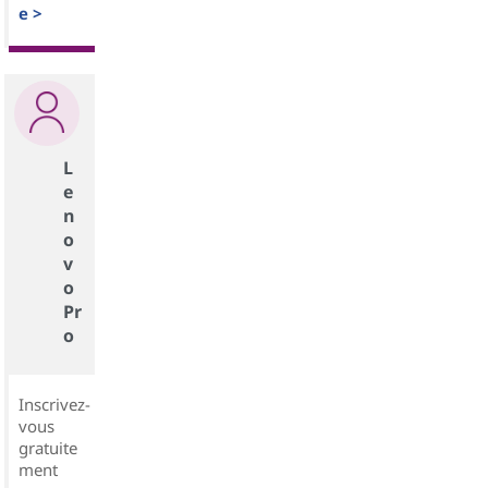
e >
L
e
n
o
v
o
Pr
o
Inscrivez-
vous
gratuite
ment