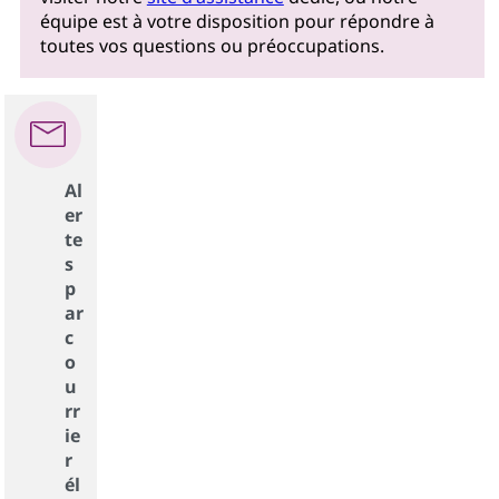
équipe est à votre disposition pour répondre à
toutes vos questions ou préoccupations.
Al
er
te
s
p
ar
c
o
u
rr
ie
r
él