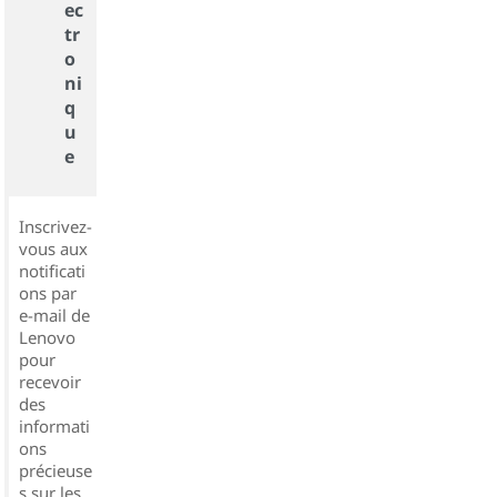
ec
tr
o
ni
q
u
e
Inscrivez-
vous aux
notificati
ons par
e-mail de
Lenovo
pour
recevoir
des
informati
ons
précieuse
s sur les