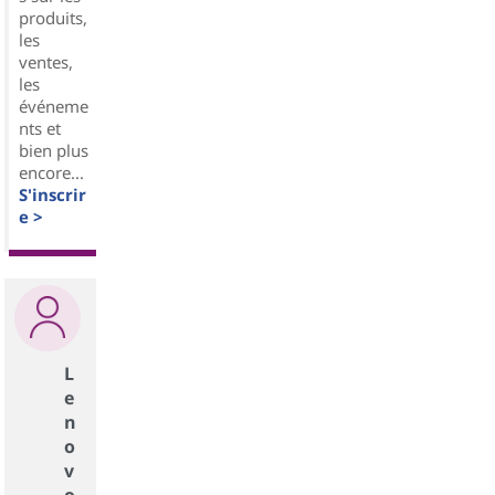
produits,
les
ventes,
les
événeme
nts et
bien plus
encore...
S'inscrir
e >
L
e
n
o
v
o