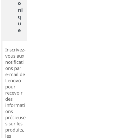
o
ni
q
u
e
Inscrivez-
vous aux
notificati
ons par
e-mail de
Lenovo
pour
recevoir
des
informati
ons
précieuse
s sur les
produits,
les