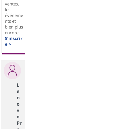
ventes,
les
événeme
nts et
bien plus
encore...
S'inscrir
e >
L
e
n
o
v
o
Pr